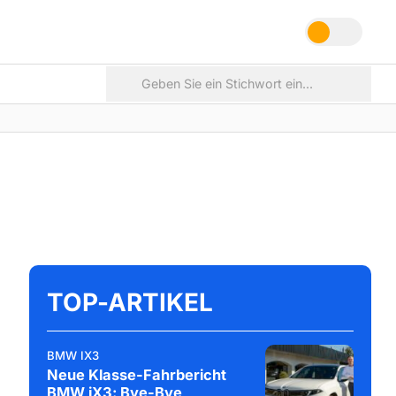
TOP-ARTIKEL
BMW IX3
Neue Klasse-Fahrbericht
BMW iX3: Bye-Bye,