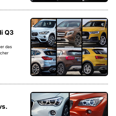
di Q3
 er das
icher
vs.