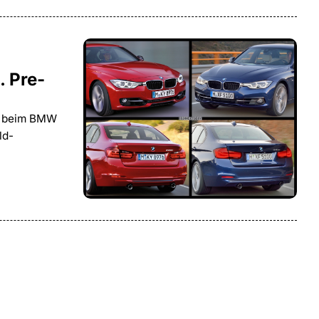
. Pre-
en beim BMW
ld-