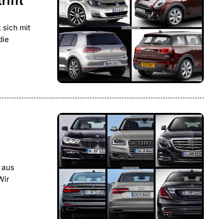
rifft
 sich mit
die
 aus
Wir