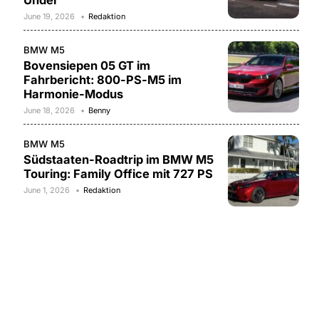
Under
June 19, 2026
Redaktion
BMW M5
Bovensiepen 05 GT im
Fahrbericht: 800-PS-M5 im
Harmonie-Modus
June 18, 2026
Benny
BMW M5
Südstaaten-Roadtrip im BMW M5
Touring: Family Office mit 727 PS
June 1, 2026
Redaktion