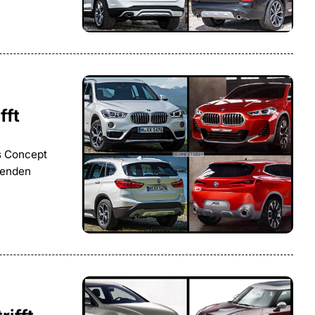
fft
ls Concept
henden