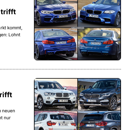
rifft
rkt kommt,
gen: Lohnt
ifft
m neuen
t nur