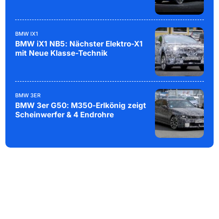
BMW IX1
BMW iX1 NB5: Nächster Elektro-X1
mit Neue Klasse-Technik
BMW 3ER
BMW 3er G50: M350-Erlkönig zeigt
Scheinwerfer & 4 Endrohre