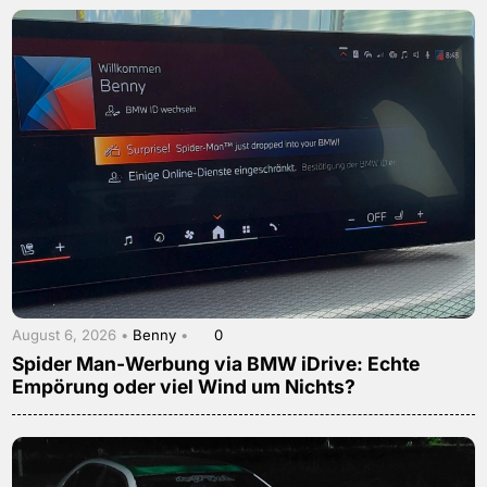
August 6, 2026 •
Benny
•
0
Spider Man-Werbung via BMW iDrive: Echte
Empörung oder viel Wind um Nichts?