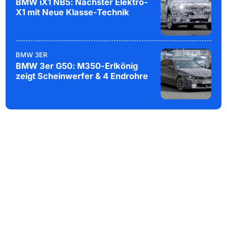
BMW iX1 NB5: Nächster Elektro-
X1 mit Neue Klasse-Technik
BMW 3ER
BMW 3er G50: M350-Erlkönig
zeigt Scheinwerfer & 4 Endrohre