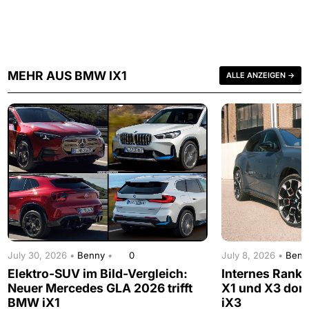
MEHR AUS BMW IX1
ALLE ANZEIGEN →
July 30, 2026 •
Benny
•
0
July 8, 2026 •
Ben
Elektro-SUV im Bild-Vergleich:
Internes Rank
Neuer Mercedes GLA 2026 trifft
X1 und X3 domi
BMW iX1
iX3