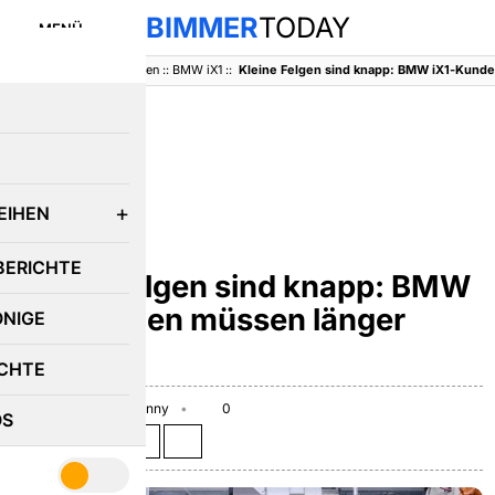
BIMMER
TODAY
MENÜ
BimmerToday
::
Baureihen
::
BMW iX1
::
E
EIHEN
BMW IX1
BERICHTE
Kleine Felgen sind knapp: BMW
iX1-Kunden müssen länger
ÖNIGE
warten
CHTE
May 27, 2026
Benny
0
OS
Teilen auf: