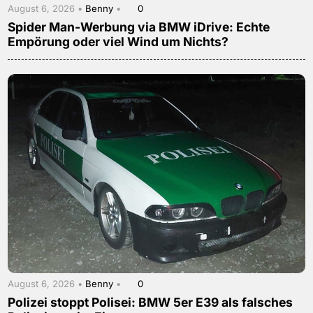
August 6, 2026 •
Benny
•
0
Spider Man-Werbung via BMW iDrive: Echte
Empörung oder viel Wind um Nichts?
August 6, 2026 •
Benny
•
0
Polizei stoppt Polisei: BMW 5er E39 als falsches