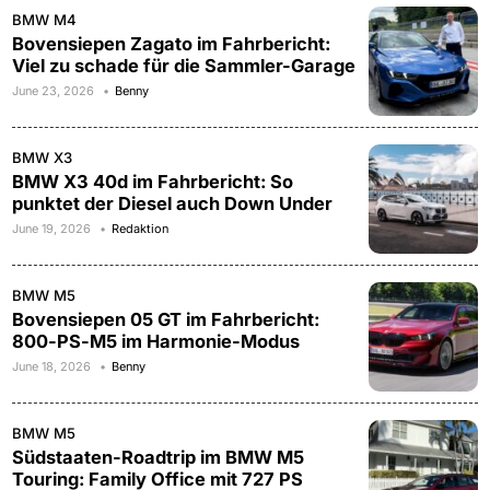
BMW M4
Bovensiepen Zagato im Fahrbericht:
Viel zu schade für die Sammler-Garage
June 23, 2026
Benny
BMW X3
BMW X3 40d im Fahrbericht: So
punktet der Diesel auch Down Under
June 19, 2026
Redaktion
BMW M5
Bovensiepen 05 GT im Fahrbericht:
800-PS-M5 im Harmonie-Modus
June 18, 2026
Benny
BMW M5
Südstaaten-Roadtrip im BMW M5
Touring: Family Office mit 727 PS