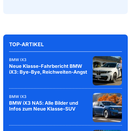
TOP-ARTIKEL
BMW IX3
Neue Klasse-Fahrbericht BMW
iX3: Bye-Bye, Reichweiten-Angst
BMW IX3
BMW iX3 NA5: Alle Bilder und
Infos zum Neue Klasse-SUV