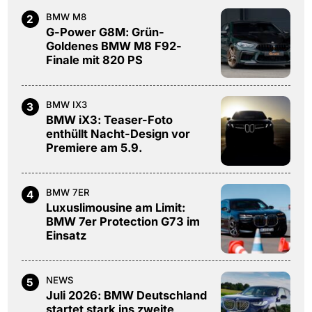
BMW M8
2
G-Power G8M: Grün-
Goldenes BMW M8 F92-
Finale mit 820 PS
BMW IX3
3
BMW iX3: Teaser-Foto
enthüllt Nacht-Design vor
Premiere am 5.9.
BMW 7ER
4
Luxuslimousine am Limit:
BMW 7er Protection G73 im
Einsatz
NEWS
5
Juli 2026: BMW Deutschland
startet stark ins zweite