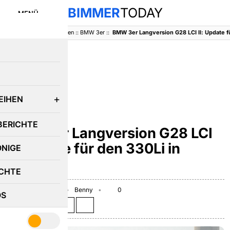
BIMMER
TODAY
MENÜ
BimmerToday
::
Baureihen
::
BMW 3er
::
E
EIHEN
BMW 3ER
BERICHTE
BMW 3er Langversion G28 LCI
II: Update für den 330Li in
ÖNIGE
Indien
CHTE
February 28, 2025
Benny
0
OS
Teilen auf: