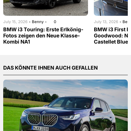
July 15, 2026 •
Benny
•
0
July 13, 2026 •
Ben
BMW i3 Touring: Erste Erlkönig-
BMW i3 First Ed
Fotos zeigen den Neue Klasse-
Goodwood: Neu
Kombi NA1
Castellet Blue
DAS KÖNNTE IHNEN AUCH GEFALLEN