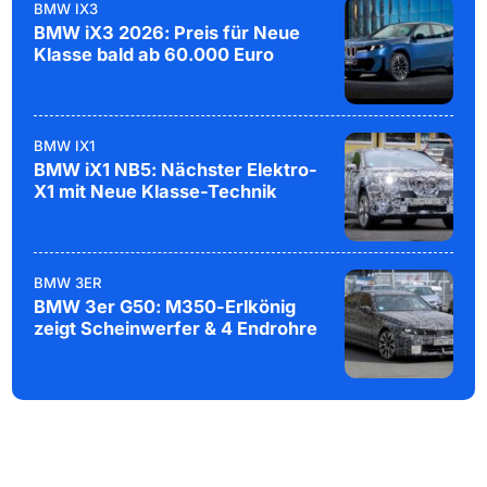
BMW IX3
BMW iX3 2026: Preis für Neue
Klasse bald ab 60.000 Euro
BMW IX1
BMW iX1 NB5: Nächster Elektro-
X1 mit Neue Klasse-Technik
BMW 3ER
BMW 3er G50: M350-Erlkönig
zeigt Scheinwerfer & 4 Endrohre