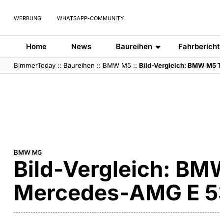
WERBUNG
WHATSAPP-COMMUNITY
Home
News
Baureihen
Fahrberich
BimmerToday
::
Baureihen
::
BMW M5
::
Bild-Vergleich: BMW M5 T
BMW M5
Bild-Vergleich: BMW
Mercedes-AMG E 5