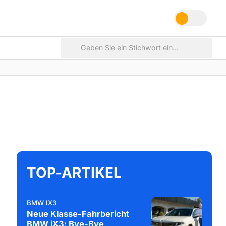
TOP-ARTIKEL
BMW IX3
Neue Klasse-Fahrbericht
BMW iX3: Bye-Bye,