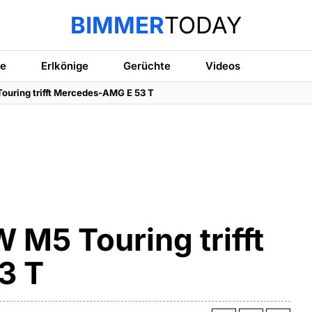
BIMMER
TODAY
te
Erlkönige
Gerüchte
Videos
ouring trifft Mercedes-AMG E 53 T
 M5 Touring trifft
3 T