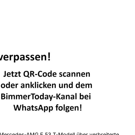
Mercedes-AMG E 53 T-Modell über verbreiterte