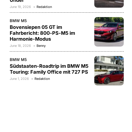
Under
June 19, 2026
Redaktion
BMW M5
Bovensiepen 05 GT im
Fahrbericht: 800-PS-M5 im
Harmonie-Modus
June 18, 2026
Benny
BMW M5
Südstaaten-Roadtrip im BMW M5
Touring: Family Office mit 727 PS
June 1, 2026
Redaktion