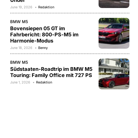
Under
June 19, 2026
Redaktion
BMW M5
Bovensiepen 05 GT im
Fahrbericht: 800-PS-M5 im
Harmonie-Modus
June 18, 2026
Benny
BMW M5
Südstaaten-Roadtrip im BMW M5
Touring: Family Office mit 727 PS
June 1, 2026
Redaktion