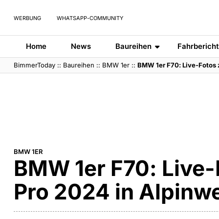
WERBUNG
WHATSAPP-COMMUNITY
Home
News
Baureihen
Fahrberich
BimmerToday
::
Baureihen
::
BMW 1er
::
BMW 1er F70: Live-Fotos 
BMW 1ER
BMW 1er F70: Live-
Pro 2024 in Alpinw