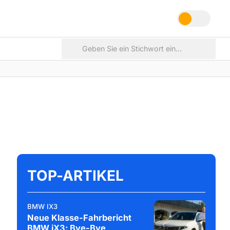
TOP-ARTIKEL
BMW IX3
Neue Klasse-Fahrbericht
BMW iX3: Bye-Bye,