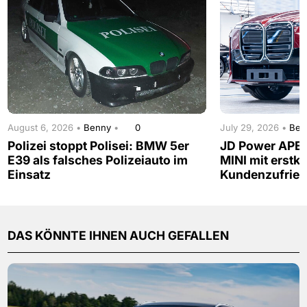
August 6, 2026 •
Benny
•
0
July 29, 2026 •
Be
Polizei stoppt Polisei: BMW 5er
JD Power APE
E39 als falsches Polizeiauto im
MINI mit erstkl
Einsatz
Kundenzufried
DAS KÖNNTE IHNEN AUCH GEFALLEN