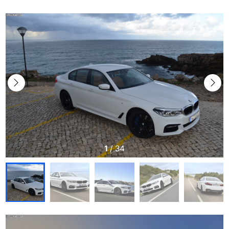
1
/
34