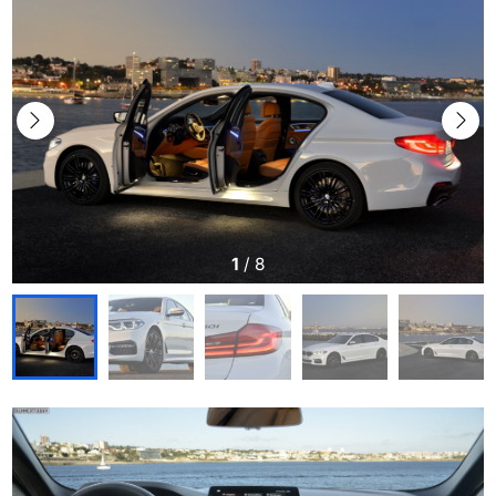
1
/
8