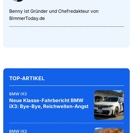
Benny ist Gründer und Chefredakteur von
BimmerToday.de
TOP-ARTIKEL
BMW IX3
Neue Klasse-Fahrbericht BMW
iX3: Bye-Bye, Reichweiten-Angst
BMW IX3