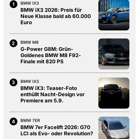
BMW IX3
1
BMW iX3 2026: Preis für
Neue Klasse bald ab 60.000
Euro
BMW M8
2
G-Power G8M: Grün-
Goldenes BMW M8 F92-
Finale mit 820 PS
BMW IX3
3
BMW iX3: Teaser-Foto
enthüllt Nacht-Design vor
Premiere am 5.9.
BMW 7ER
4
BMW 7er Facelift 2026: G70
LCI als Evo- oder Revolution?