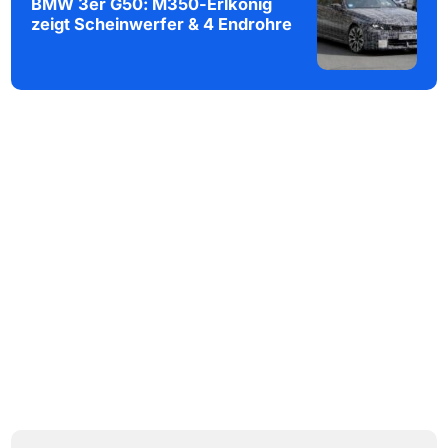
BMW 3er G50: M350-Erlkönig
zeigt Scheinwerfer & 4 Endrohre