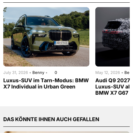
July 31, 2026 •
Benny
•
0
May 12, 2026 •
Ben
Luxus-SUV im Tarn-Modus: BMW
Audi Q9 2027: 
X7 Individual in Urban Green
Luxus-SUV als 
BMW X7 G67
DAS KÖNNTE IHNEN AUCH GEFALLEN