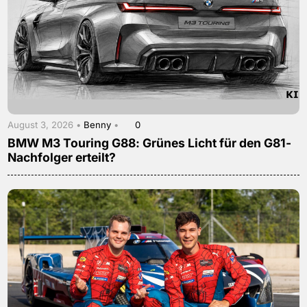
August 3, 2026 •
Benny
•
0
BMW M3 Touring G88: Grünes Licht für den G81-
Nachfolger erteilt?