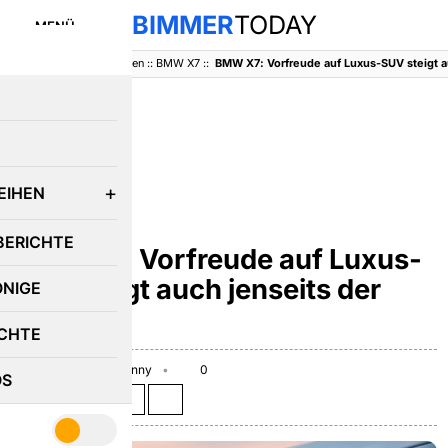
BIMMER
TODAY
MENÜ
BimmerToday
::
Baureihen
::
BMW X7
::
E
EIHEN
BMW X7
BERICHTE
BMW X7: Vorfreude auf Luxus-
SUV steigt auch jenseits der
ÖNIGE
USA
CHTE
April 14, 2016
Benny
0
OS
Teilen auf: