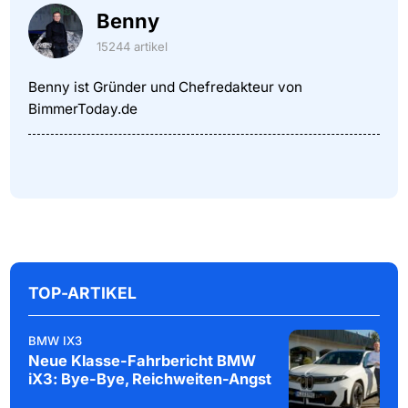
Benny
15244 artikel
Benny ist Gründer und Chefredakteur von
BimmerToday.de
TOP-ARTIKEL
BMW IX3
Neue Klasse-Fahrbericht BMW
iX3: Bye-Bye, Reichweiten-Angst