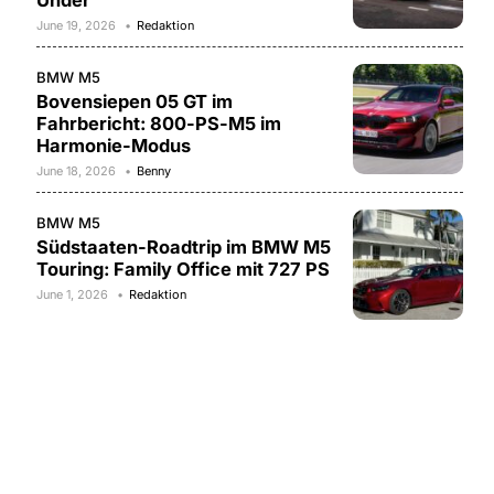
Under
June 19, 2026
Redaktion
BMW M5
Bovensiepen 05 GT im
Fahrbericht: 800-PS-M5 im
Harmonie-Modus
June 18, 2026
Benny
BMW M5
Südstaaten-Roadtrip im BMW M5
Touring: Family Office mit 727 PS
June 1, 2026
Redaktion