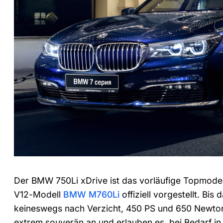
Der BMW 750Li xDrive ist das vorläufige Topmodell
V12-Modell
BMW M760Li
offiziell vorgestellt. Bis
keineswegs nach Verzicht, 450 PS und 650 Newto
extrem souverän an und erlauben es, bei Bedarf i