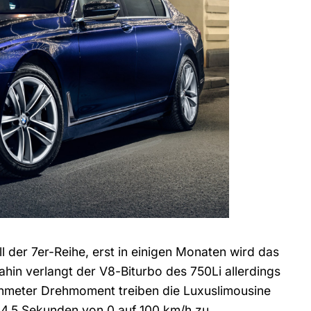
 der 7er-Reihe, erst in einigen Monaten wird das
 dahin verlangt der V8-Biturbo des 750Li allerdings
nmeter Drehmoment treiben die Luxuslimousine
n 4,5 Sekunden von 0 auf 100 km/h zu