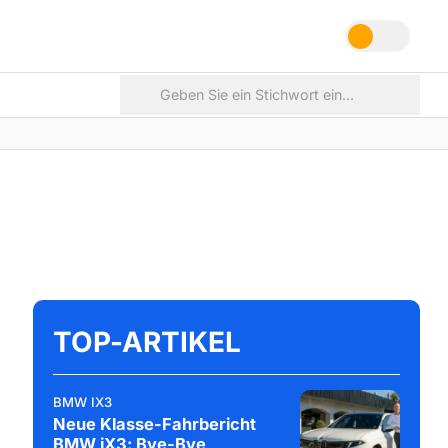
TOP-ARTIKEL
BMW IX3
Neue Klasse-Fahrbericht
BMW iX3: Bye-Bye,