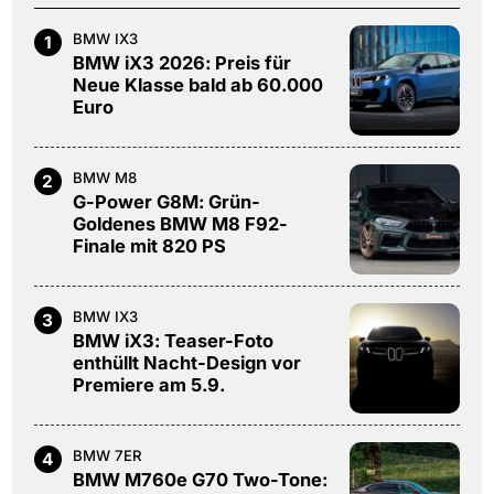
BMW IX3
1
BMW iX3 2026: Preis für
Neue Klasse bald ab 60.000
Euro
BMW M8
2
G-Power G8M: Grün-
Goldenes BMW M8 F92-
Finale mit 820 PS
BMW IX3
3
BMW iX3: Teaser-Foto
enthüllt Nacht-Design vor
Premiere am 5.9.
BMW 7ER
4
BMW M760e G70 Two-Tone: