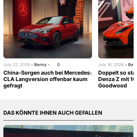
July 22, 2026 •
Benny
•
0
July 16, 2026 •
Ben
China-Sorgen auch bei Mercedes:
Doppelt so sta
CLA Langversion offenbar kaum
Denza Z mit 16
gefragt
Goodwood
DAS KÖNNTE IHNEN AUCH GEFALLEN