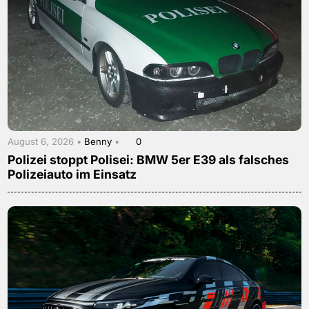
August 6, 2026 •
Benny
•
0
Polizei stoppt Polisei: BMW 5er E39 als falsches
Polizeiauto im Einsatz