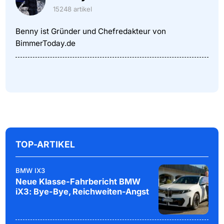
15248 artikel
Benny ist Gründer und Chefredakteur von
BimmerToday.de
TOP-ARTIKEL
BMW IX3
Neue Klasse-Fahrbericht BMW
iX3: Bye-Bye, Reichweiten-Angst