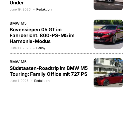
Under
June 19, 2026
Redaktion
BMW M5
Bovensiepen 05 GT im
Fahrbericht: 800-PS-M5 im
Harmonie-Modus
June 18, 2026
Benny
BMW M5
Südstaaten-Roadtrip im BMW M5
Touring: Family Office mit 727 PS
June 1, 2026
Redaktion