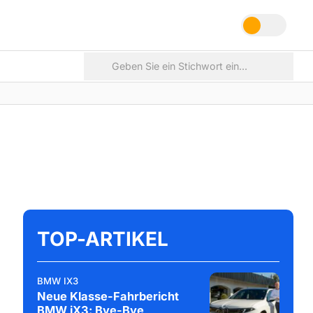
TOP-ARTIKEL
BMW IX3
Neue Klasse-Fahrbericht
BMW iX3: Bye-Bye,