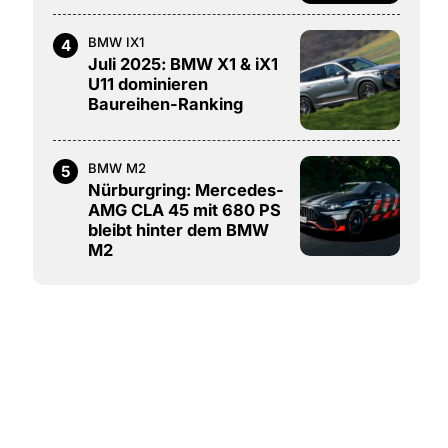
BMW IX1
4
Juli 2025: BMW X1 & iX1
U11 dominieren
Baureihen-Ranking
BMW M2
5
Nürburgring: Mercedes-
AMG CLA 45 mit 680 PS
bleibt hinter dem BMW
M2