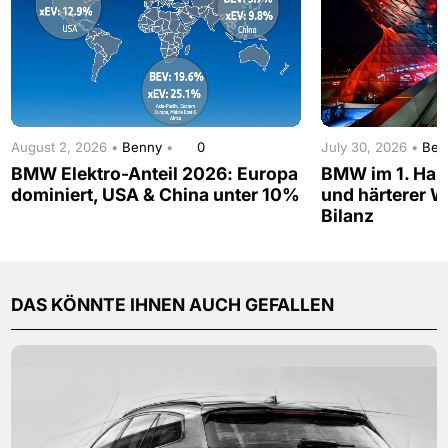
August 2, 2026 •
Benny
•
0
July 30, 2026 •
Be
BMW Elektro-Anteil 2026: Europa
BMW im 1. Hal
dominiert, USA & China unter 10%
und härterer W
Bilanz
DAS KÖNNTE IHNEN AUCH GEFALLEN