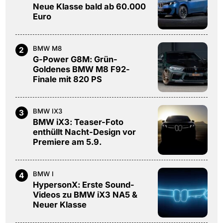
Neue Klasse bald ab 60.000
Euro
BMW M8
2
G-Power G8M: Grün-
Goldenes BMW M8 F92-
Finale mit 820 PS
BMW IX3
3
BMW iX3: Teaser-Foto
enthüllt Nacht-Design vor
Premiere am 5.9.
BMW I
4
HypersonX: Erste Sound-
Videos zu BMW iX3 NA5 &
Neuer Klasse