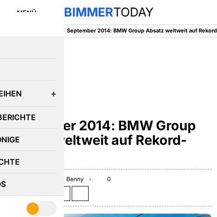
BIMMER
TODAY
MENÜ
BimmerToday
::
News
::
E
EIHEN
NEWS
BERICHTE
September 2014: BMW Group
Absatz weltweit auf Rekord-
ÖNIGE
Kurs
CHTE
October 10, 2014
Benny
0
OS
Teilen auf: