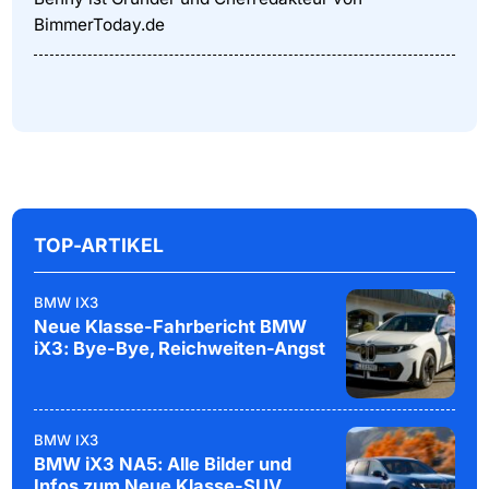
BimmerToday.de
TOP-ARTIKEL
BMW IX3
Neue Klasse-Fahrbericht BMW
iX3: Bye-Bye, Reichweiten-Angst
BMW IX3
BMW iX3 NA5: Alle Bilder und
Infos zum Neue Klasse-SUV