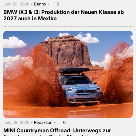
July 29, 2026 •
Benny
•
0
BMW iX3 & i3: Produktion der Neuen Klasse ab
2027 auch in Mexiko
July 29, 2026 •
Redaktion
•
0
MINI Countryman Offroad: Unterwegs zur