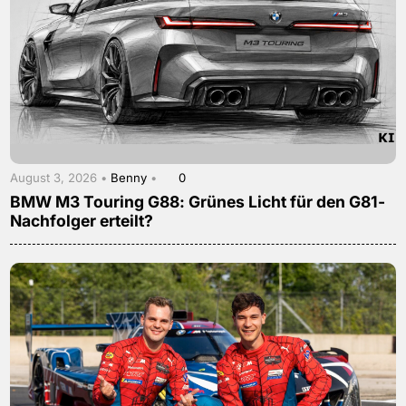
August 3, 2026 •
Benny
•
0
BMW M3 Touring G88: Grünes Licht für den G81-
Nachfolger erteilt?