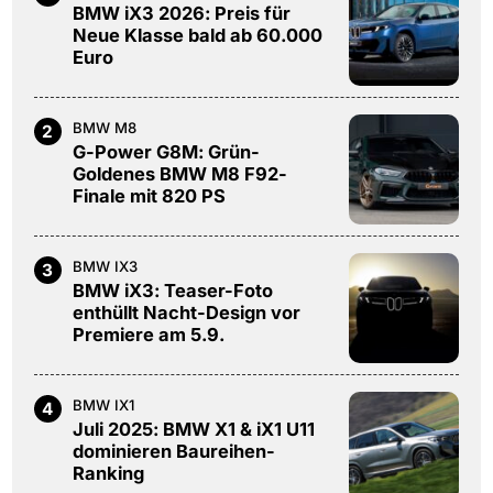
BMW iX3 2026: Preis für
Neue Klasse bald ab 60.000
Euro
BMW M8
2
G-Power G8M: Grün-
Goldenes BMW M8 F92-
Finale mit 820 PS
BMW IX3
3
BMW iX3: Teaser-Foto
enthüllt Nacht-Design vor
Premiere am 5.9.
BMW IX1
4
Juli 2025: BMW X1 & iX1 U11
dominieren Baureihen-
Ranking