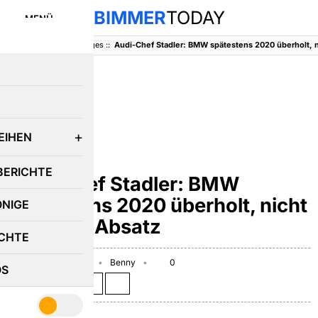
BIMMER
TODAY
MENÜ
BimmerToday
::
Sonstiges
::
E
EIHEN
SONSTIGES
BERICHTE
Audi-Chef Stadler: BMW
spätestens 2020 überholt, nicht
ÖNIGE
nur beim Absatz
CHTE
September 24, 2012
Benny
0
OS
Teilen auf: