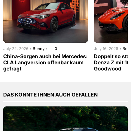
July 22, 2026 •
Benny
•
0
July 16, 2026 •
Ben
China-Sorgen auch bei Mercedes:
Doppelt so sta
CLA Langversion offenbar kaum
Denza Z mit 16
gefragt
Goodwood
DAS KÖNNTE IHNEN AUCH GEFALLEN