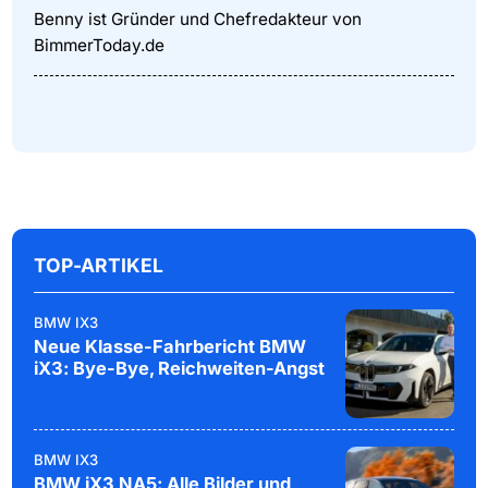
Benny ist Gründer und Chefredakteur von
BimmerToday.de
TOP-ARTIKEL
BMW IX3
Neue Klasse-Fahrbericht BMW
iX3: Bye-Bye, Reichweiten-Angst
BMW IX3
BMW iX3 NA5: Alle Bilder und