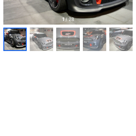
1
/
28