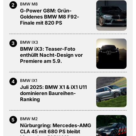
BMW M8
2
G-Power G8M: Grün-
Goldenes BMW M8 F92-
Finale mit 820 PS
BMW IX3
3
BMW iX3: Teaser-Foto
enthüllt Nacht-Design vor
Premiere am 5.9.
BMW IX1
4
Juli 2025: BMW X1 & iX1 U11
dominieren Baureihen-
Ranking
BMW M2
5
Nürburgring: Mercedes-AMG
CLA 45 mit 680 PS bleibt