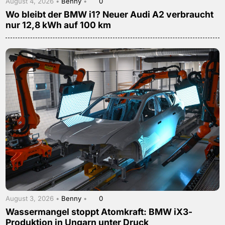
August 4, 2026 •
Benny
•
0
Wo bleibt der BMW i1? Neuer Audi A2 verbraucht
nur 12,8 kWh auf 100 km
August 3, 2026 •
Benny
•
0
Wassermangel stoppt Atomkraft: BMW iX3-
Produktion in Ungarn unter Druck