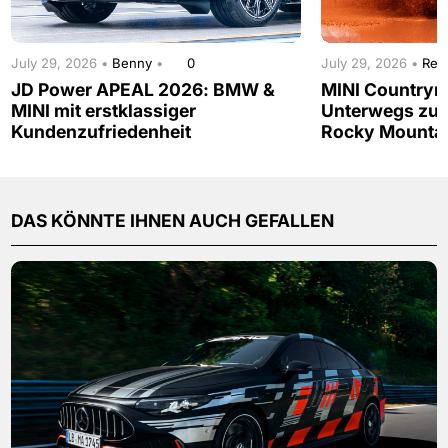
July 29, 2026 •
Benny
•
0
July 29, 2026 •
Red
JD Power APEAL 2026: BMW &
MINI Countrym
MINI mit erstklassiger
Unterwegs zur
Kundenzufriedenheit
Rocky Mounta
DAS KÖNNTE IHNEN AUCH GEFALLEN