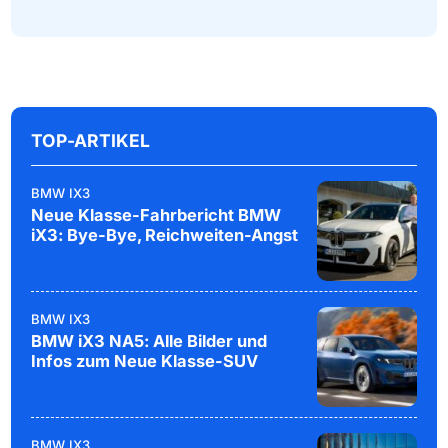
TOP-ARTIKEL
BMW IX3
Neue Klasse-Fahrbericht BMW
iX3: Bye-Bye, Reichweiten-Angst
BMW IX3
BMW iX3 NA5: Alle Bilder und
Infos zum Neue Klasse-SUV
BMW IX3