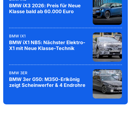
BMW iX3 2026: Preis für Neue
Klasse bald ab 60.000 Euro
BMW IX1
BMW iX1 NB5: Nächster Elektro-
X1 mit Neue Klasse-Technik
BMW 3ER
BMW 3er G50: M350-Erlkönig
zeigt Scheinwerfer & 4 Endrohre