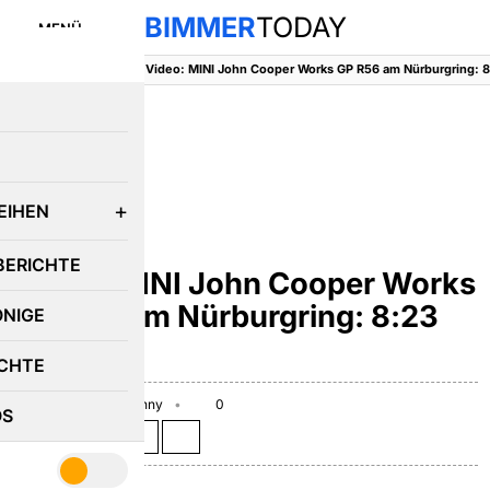
BIMMER
TODAY
MENÜ
BimmerToday
::
MINI
::
E
EIHEN
MINI
BERICHTE
Video: MINI John Cooper Works
GP R56 am Nürburgring: 8:23
ÖNIGE
Minuten
CHTE
July 12, 2012
Benny
0
OS
Teilen auf: