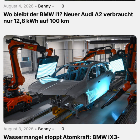
August 4, 2026 •
Benny
•
0
Wo bleibt der BMW i1? Neuer Audi A2 verbraucht
nur 12,8 kWh auf 100 km
August 3, 2026 •
Benny
•
0
Wassermangel stoppt Atomkraft: BMW iX3-