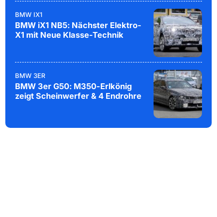
BMW IX1
BMW iX1 NB5: Nächster Elektro-
X1 mit Neue Klasse-Technik
BMW 3ER
BMW 3er G50: M350-Erlkönig
zeigt Scheinwerfer & 4 Endrohre