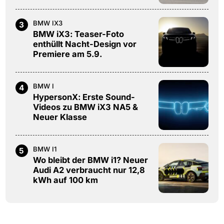
BMW IX3
3
BMW iX3: Teaser-Foto
enthüllt Nacht-Design vor
Premiere am 5.9.
BMW I
4
HypersonX: Erste Sound-
Videos zu BMW iX3 NA5 &
Neuer Klasse
BMW I1
5
Wo bleibt der BMW i1? Neuer
Audi A2 verbraucht nur 12,8
kWh auf 100 km