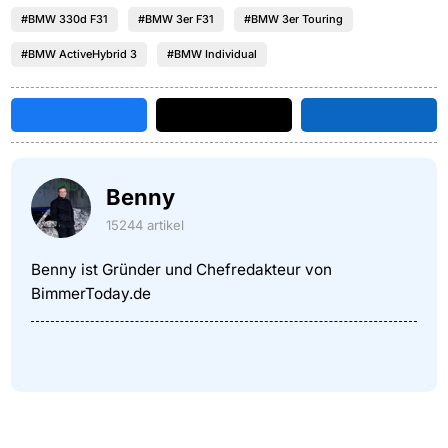
#BMW 330d F31
#BMW 3er F31
#BMW 3er Touring
#BMW ActiveHybrid 3
#BMW Individual
Benny
15244 artikel
Benny ist Gründer und Chefredakteur von
BimmerToday.de