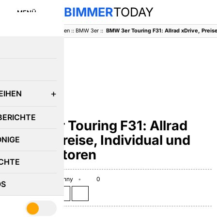
BIMMER
TODAY
MENÜ
BimmerToday
::
Baureihen
::
BMW 3er
::
E
EIHEN
BMW 3ER
BERICHTE
BMW 3er Touring F31: Allrad
xDrive, Preise, Individual und
ÖNIGE
mehr Motoren
CHTE
May 14, 2012
Benny
0
OS
Teilen auf: