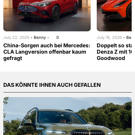
July 22, 2026 •
Benny
•
0
July 16, 2026 •
Ben
China-Sorgen auch bei Mercedes:
Doppelt so sta
CLA Langversion offenbar kaum
Denza Z mit 16
gefragt
Goodwood
DAS KÖNNTE IHNEN AUCH GEFALLEN