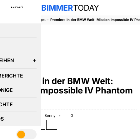
BIMMER
TODAY
MENÜ
BimmerToday
::
Sonstiges
::
E
EIHEN
SONSTIGES
BERICHTE
Premiere in der BMW Welt:
Mission Impossible IV Phantom
ÖNIGE
Protokoll
CHTE
November 8, 2011
Benny
0
OS
Teilen auf: