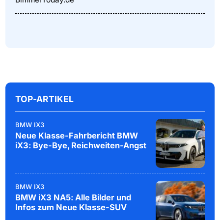
TOP-ARTIKEL
BMW IX3
Neue Klasse-Fahrbericht BMW
iX3: Bye-Bye, Reichweiten-Angst
BMW IX3
BMW iX3 NA5: Alle Bilder und
Infos zum Neue Klasse-SUV