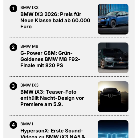
BMW IX3
1
BMW iX3 2026: Preis für
Neue Klasse bald ab 60.000
Euro
BMW M8
2
G-Power G8M: Grün-
Goldenes BMW M8 F92-
Finale mit 820 PS
BMW IX3
3
BMW iX3: Teaser-Foto
enthüllt Nacht-Design vor
Premiere am 5.9.
BMW I
4
HypersonX: Erste Sound-
Videos zu BMW iX3 NA5 &