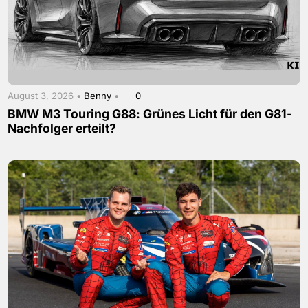
August 3, 2026 •
Benny
•
0
BMW M3 Touring G88: Grünes Licht für den G81-
Nachfolger erteilt?