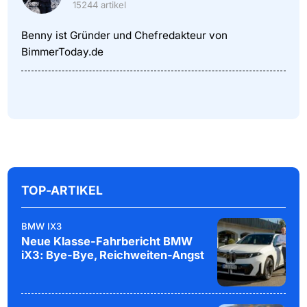
15244 artikel
Benny ist Gründer und Chefredakteur von
BimmerToday.de
TOP-ARTIKEL
BMW IX3
Neue Klasse-Fahrbericht BMW
iX3: Bye-Bye, Reichweiten-Angst