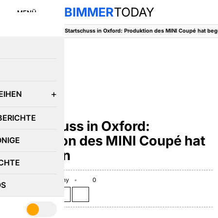
BIMMER
TODAY
MENÜ
BimmerToday
::
MINI
::
E
EIHEN
MINI
BERICHTE
Startschuss in Oxford:
Produktion des MINI Coupé hat
ÖNIGE
begonnen
CHTE
July 9, 2011
Benny
0
OS
Teilen auf: