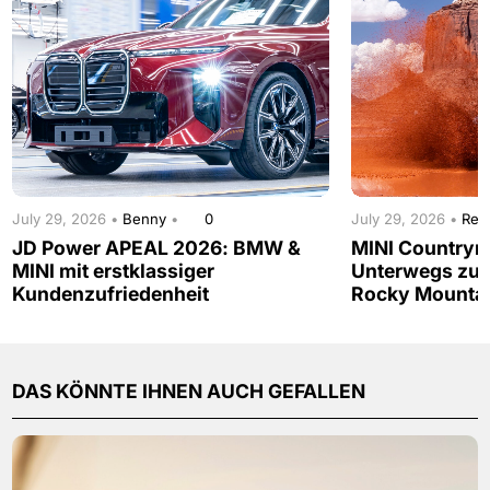
July 29, 2026 •
Benny
•
0
July 29, 2026 •
Red
JD Power APEAL 2026: BMW &
MINI Countrym
MINI mit erstklassiger
Unterwegs zur
Kundenzufriedenheit
Rocky Mounta
DAS KÖNNTE IHNEN AUCH GEFALLEN