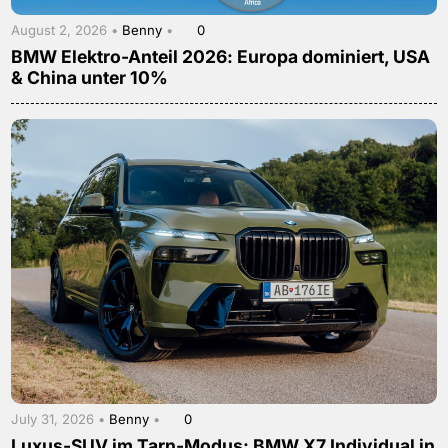
August 2, 2026 •
Benny
•
0
BMW Elektro-Anteil 2026: Europa dominiert, USA
& China unter 10%
July 31, 2026 •
Benny
•
0
Luxus-SUV im Tarn-Modus: BMW X7 Individual in