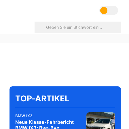
TOP-ARTIKEL
BMW IX3
Neue Klasse-Fahrbericht
BMW iX3: Bye-Bye,