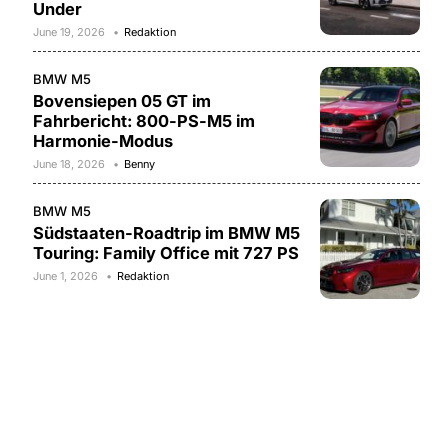
Under
June 19, 2026
Redaktion
BMW M5
Bovensiepen 05 GT im
Fahrbericht: 800-PS-M5 im
Harmonie-Modus
June 18, 2026
Benny
BMW M5
Südstaaten-Roadtrip im BMW M5
Touring: Family Office mit 727 PS
June 1, 2026
Redaktion