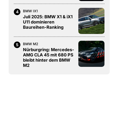
BMW IX1
4
Juli 2025: BMW X1 & iX1
U11 dominieren
Baureihen-Ranking
BMW M2
5
Nürburgring: Mercedes-
AMG CLA 45 mit 680 PS
bleibt hinter dem BMW
M2