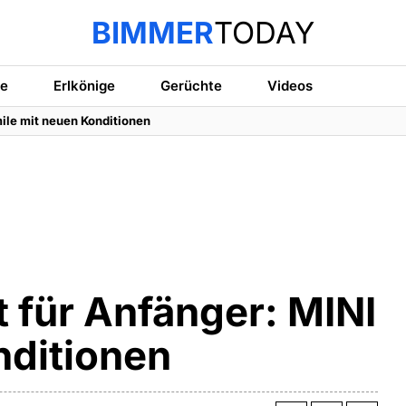
BIMMER
TODAY
te
Erlkönige
Gerüchte
Videos
mile mit neuen Konditionen
 für Anfänger: MINI
nditionen