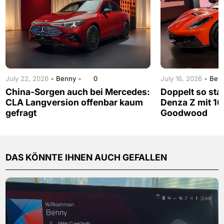
July 22, 2026 •
Benny
•
0
July 16, 2026 •
Ben
China-Sorgen auch bei Mercedes:
Doppelt so sta
CLA Langversion offenbar kaum
Denza Z mit 16
gefragt
Goodwood
DAS KÖNNTE IHNEN AUCH GEFALLEN