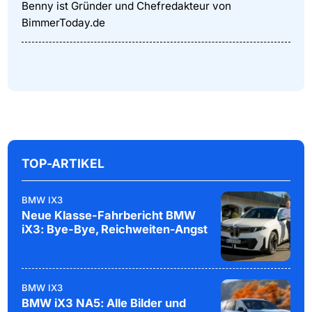
Benny ist Gründer und Chefredakteur von
BimmerToday.de
TOP-ARTIKEL
BMW IX3
Neue Klasse-Fahrbericht BMW
iX3: Bye-Bye, Reichweiten-Angst
BMW IX3
BMW iX3 NA5: Alle Bilder und