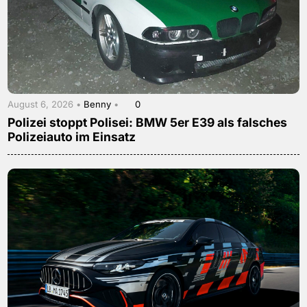
August 6, 2026 •
Benny
•
0
Polizei stoppt Polisei: BMW 5er E39 als falsches
Polizeiauto im Einsatz