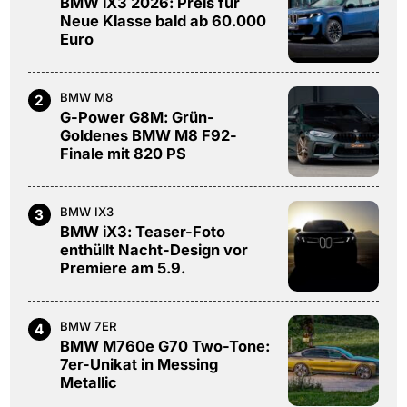
BMW iX3 2026: Preis für
Neue Klasse bald ab 60.000
Euro
BMW M8
2
G-Power G8M: Grün-
Goldenes BMW M8 F92-
Finale mit 820 PS
BMW IX3
3
BMW iX3: Teaser-Foto
enthüllt Nacht-Design vor
Premiere am 5.9.
BMW 7ER
4
BMW M760e G70 Two-Tone:
7er-Unikat in Messing
Metallic