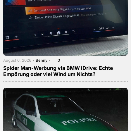
August 6, 2026 •
Benny
•
0
Spider Man-Werbung via BMW iDrive: Echte
Empörung oder viel Wind um Nichts?