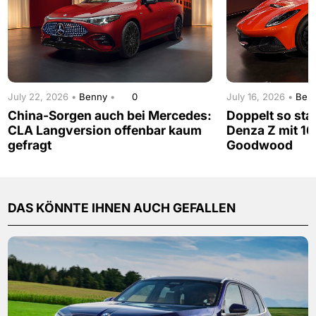
July 22, 2026 •
Benny
•
0
July 16, 2026 •
Ben
China-Sorgen auch bei Mercedes:
Doppelt so sta
CLA Langversion offenbar kaum
Denza Z mit 16
gefragt
Goodwood
DAS KÖNNTE IHNEN AUCH GEFALLEN