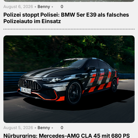
August 6, 2026 •
Benny
•
0
Polizei stoppt Polisei: BMW 5er E39 als falsches
Polizeiauto im Einsatz
August 5, 2026 •
Benny
•
0
Nürburgring: Mercedes-AMG CLA 45 mit 680 PS