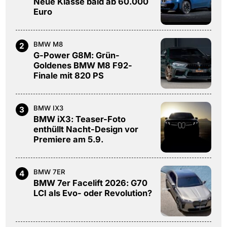
Neue Klasse bald ab 60.000
Euro
BMW M8
2
G-Power G8M: Grün-
Goldenes BMW M8 F92-
Finale mit 820 PS
BMW IX3
3
BMW iX3: Teaser-Foto
enthüllt Nacht-Design vor
Premiere am 5.9.
BMW 7ER
4
BMW 7er Facelift 2026: G70
LCI als Evo- oder Revolution?