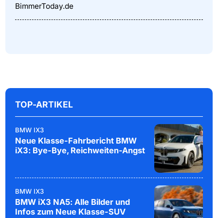
BimmerToday.de
TOP-ARTIKEL
BMW IX3
Neue Klasse-Fahrbericht BMW
iX3: Bye-Bye, Reichweiten-Angst
BMW IX3
BMW iX3 NA5: Alle Bilder und
Infos zum Neue Klasse-SUV