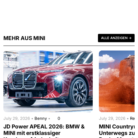
MEHR AUS MINI
ALLE ANZEIGEN →
July 29, 2026 •
Benny
•
0
July 29, 2026 •
Red
JD Power APEAL 2026: BMW &
MINI Countrym
MINI mit erstklassiger
Unterwegs zur