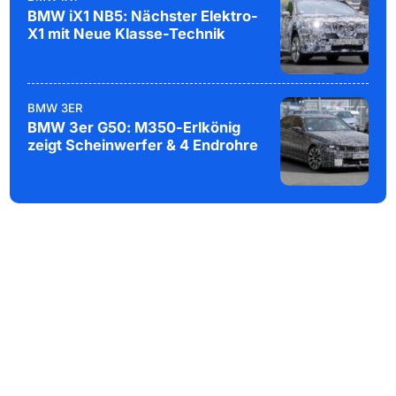
BMW iX1 NB5: Nächster Elektro-
X1 mit Neue Klasse-Technik
BMW 3ER
BMW 3er G50: M350-Erlkönig
zeigt Scheinwerfer & 4 Endrohre