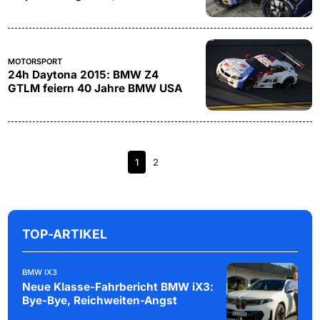
MOTORSPORT
24h Daytona 2015: BMW Z4
GTLM feiern 40 Jahre BMW USA
1
2
TOP-ARTIKEL
BMW IX3
Neue Klasse-Fahrbericht BMW iX3:
Bye-Bye, Reichweiten-Angst