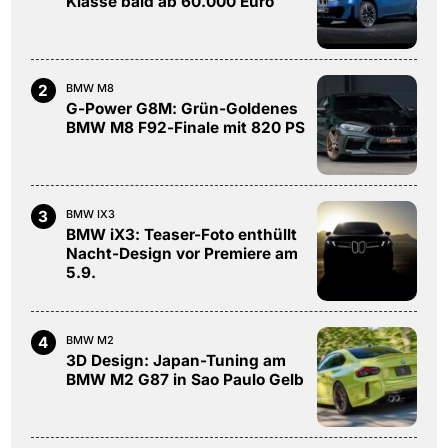
Klasse bald ab 60.000 Euro
2
BMW M8
G-Power G8M: Grün-Goldenes
BMW M8 F92-Finale mit 820 PS
3
BMW IX3
BMW iX3: Teaser-Foto enthüllt
Nacht-Design vor Premiere am
5.9.
4
BMW M2
3D Design: Japan-Tuning am
BMW M2 G87 in Sao Paulo Gelb