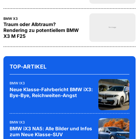
BMW X3
Traum oder Albtraum?
Rendering zu potentiellem BMW
X3 M F25
TOP-ARTIKEL
BMW IX3
Neue Klasse-Fahrbericht BMW iX3:
Bye-Bye, Reichweiten-Angst
BMW IX3
BMW iX3 NA5: Alle Bilder und Infos
zum Neue Klasse-SUV