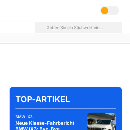
TOP-ARTIKEL
BMW IX3
Neue Klasse-Fahrbericht
BMW iX3: Bye-Bye,