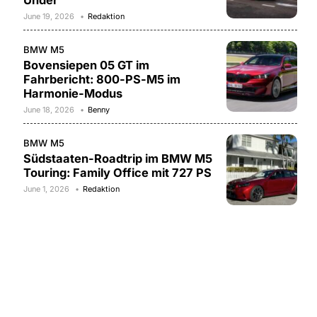
Under
June 19, 2026
Redaktion
BMW M5
Bovensiepen 05 GT im
Fahrbericht: 800-PS-M5 im
Harmonie-Modus
June 18, 2026
Benny
BMW M5
Südstaaten-Roadtrip im BMW M5
Touring: Family Office mit 727 PS
June 1, 2026
Redaktion