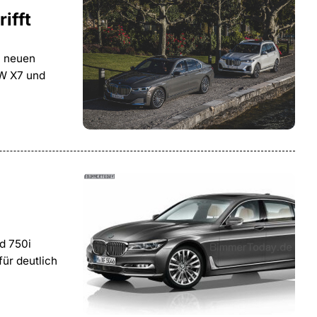
ifft
n neuen
MW X7 und
d 750i
ür deutlich