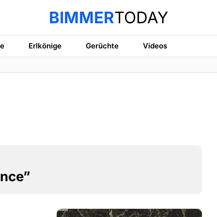
BIMMER
TODAY
te
Erlkönige
Gerüchte
Videos
ence”