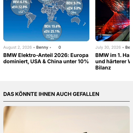
August 2, 2026 •
Benny
•
0
July 30, 2026 •
Be
BMW Elektro-Anteil 2026: Europa
BMW im 1. Hal
dominiert, USA & China unter 10%
und härterer W
Bilanz
DAS KÖNNTE IHNEN AUCH GEFALLEN