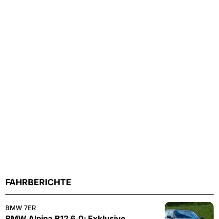
FAHRBERICHTE
BMW 7ER
BMW Alpina B12 6.0: Exklusive