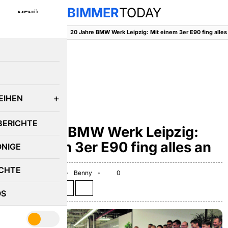
BIMMER
TODAY
MENÜ
BimmerToday
::
News
::
20 Jahre BMW Werk Leipzig: Mit einem 3er E90 fing alles
E
EIHEN
NEWS
BERICHTE
20 Jahre BMW Werk Leipzig:
Mit einem 3er E90 fing alles an
ÖNIGE
CHTE
February 28, 2025
Benny
0
Teilen auf:
OS