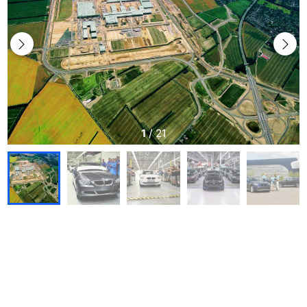
1
/
21