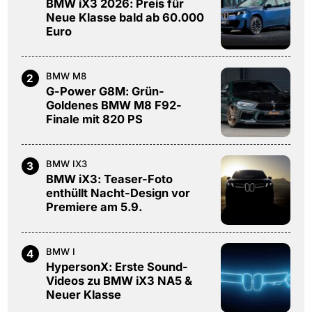
BMW iX3 2026: Preis für
Neue Klasse bald ab 60.000
Euro
BMW M8
2
G-Power G8M: Grün-
Goldenes BMW M8 F92-
Finale mit 820 PS
BMW IX3
3
BMW iX3: Teaser-Foto
enthüllt Nacht-Design vor
Premiere am 5.9.
BMW I
4
HypersonX: Erste Sound-
Videos zu BMW iX3 NA5 &
Neuer Klasse