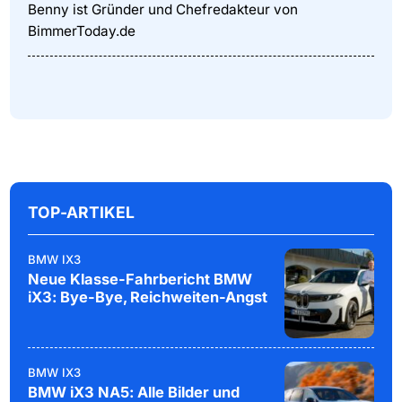
Benny ist Gründer und Chefredakteur von
BimmerToday.de
TOP-ARTIKEL
BMW IX3
Neue Klasse-Fahrbericht BMW
iX3: Bye-Bye, Reichweiten-Angst
BMW IX3
BMW iX3 NA5: Alle Bilder und