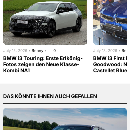
July 15, 2026 •
Benny
•
0
July 13, 2026 •
Ben
BMW i3 Touring: Erste Erlkönig-
BMW i3 First Ed
Fotos zeigen den Neue Klasse-
Goodwood: Neu
Kombi NA1
Castellet Blue
DAS KÖNNTE IHNEN AUCH GEFALLEN