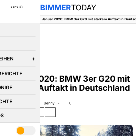
BIMMER
TODAY
MENÜ
BimmerToday
::
News
::
E
EIHEN
BMW 3ER
BERICHTE
Januar 2020: BMW 3er G20 mit
starkem Auftakt in Deutschland
ÖNIGE
CHTE
February 18, 2020
Benny
0
Teilen auf:
OS