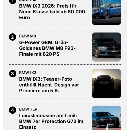
1
BMW iX3 2026: Preis für
Neue Klasse bald ab 60.000
Euro
BMW M8
2
G-Power G8M: Grün-
Goldenes BMW M8 F92-
Finale mit 820 PS
BMW IX3
3
BMW iX3: Teaser-Foto
enthüllt Nacht-Design vor
Premiere am 5.9.
BMW 7ER
4
Luxuslimousine am Limit:
BMW 7er Protection G73 im
Einsatz