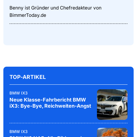
Benny ist Gründer und Chefredakteur von
BimmerToday.de
TOP-ARTIKEL
BMW IX3
Neue Klasse-Fahrbericht BMW
iX3: Bye-Bye, Reichweiten-Angst
BMW IX3