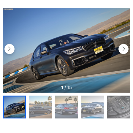
1
/
15