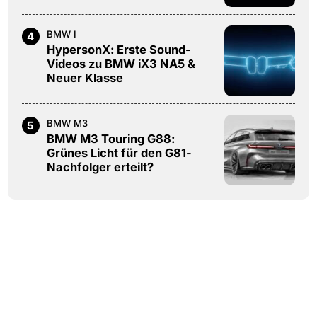
BMW I
4
HypersonX: Erste Sound-
Videos zu BMW iX3 NA5 &
Neuer Klasse
BMW M3
5
BMW M3 Touring G88:
Grünes Licht für den G81-
Nachfolger erteilt?