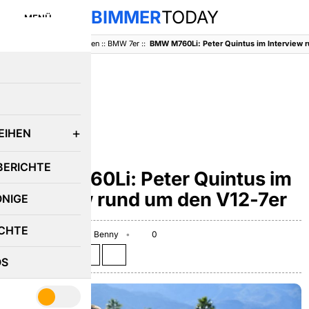
BIMMER
TODAY
MENÜ
BimmerToday
::
Baureihen
::
BMW 7er
::
E
EIHEN
BMW 7ER
BERICHTE
BMW M760Li: Peter Quintus im
Interview rund um den V12-7er
ÖNIGE
CHTE
February 8, 2017
Benny
0
Teilen auf:
OS