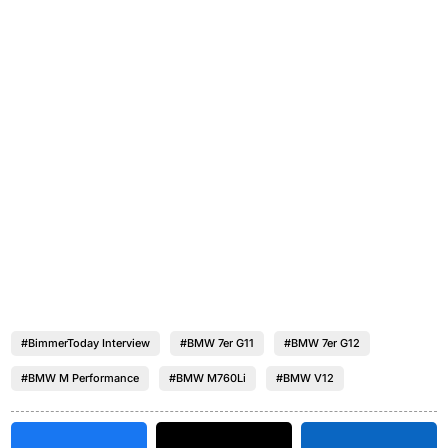
#BimmerToday Interview
#BMW 7er G11
#BMW 7er G12
#BMW M Performance
#BMW M760Li
#BMW V12