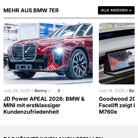
MEHR AUS BMW 7ER
ALLE ANZEIGEN →
July 29, 2026 •
Benny
•
0
July 14, 2026 •
Ben
JD Power APEAL 2026: BMW &
Goodwood 202
MINI mit erstklassiger
Facelift zeigt 
Kundenzufriedenheit
M760e