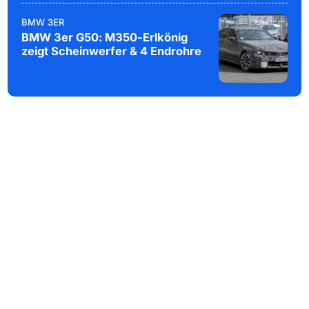
BMW 3ER
BMW 3er G50: M350-Erlkönig
zeigt Scheinwerfer & 4 Endrohre