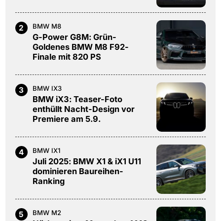
BMW M8
2
G-Power G8M: Grün-
Goldenes BMW M8 F92-
Finale mit 820 PS
BMW IX3
3
BMW iX3: Teaser-Foto
enthüllt Nacht-Design vor
Premiere am 5.9.
BMW IX1
4
Juli 2025: BMW X1 & iX1 U11
dominieren Baureihen-
Ranking
BMW M2
5