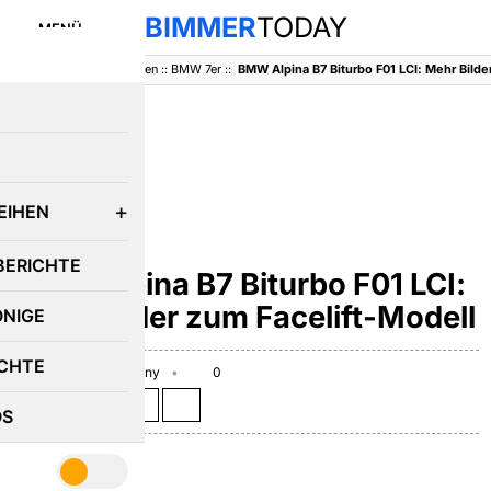
BIMMER
TODAY
MENÜ
BimmerToday
::
Baureihen
::
BMW 7er
::
E
EIHEN
BMW 7ER
BERICHTE
BMW Alpina B7 Biturbo F01 LCI:
Mehr Bilder zum Facelift-Modell
ÖNIGE
CHTE
April 9, 2013
Benny
0
Teilen auf:
OS