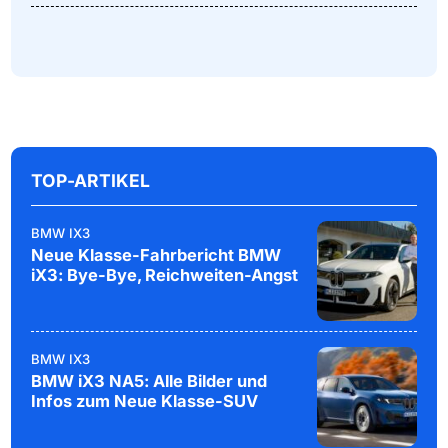
TOP-ARTIKEL
BMW IX3
Neue Klasse-Fahrbericht BMW
iX3: Bye-Bye, Reichweiten-Angst
BMW IX3
BMW iX3 NA5: Alle Bilder und
Infos zum Neue Klasse-SUV