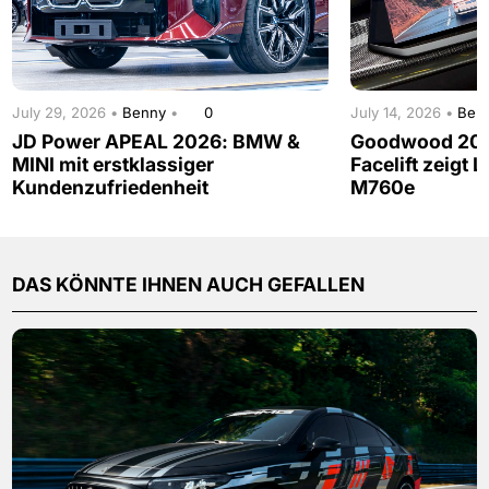
July 29, 2026 •
Benny
•
0
July 14, 2026 •
Ben
JD Power APEAL 2026: BMW &
Goodwood 202
MINI mit erstklassiger
Facelift zeigt 
Kundenzufriedenheit
M760e
DAS KÖNNTE IHNEN AUCH GEFALLEN