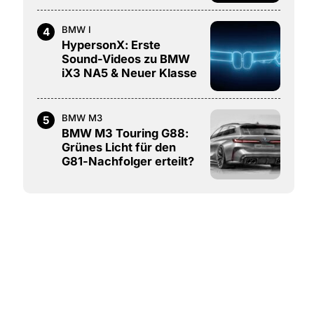
BMW I
4
HypersonX: Erste
Sound-Videos zu BMW
iX3 NA5 & Neuer Klasse
BMW M3
5
BMW M3 Touring G88:
Grünes Licht für den
G81-Nachfolger erteilt?