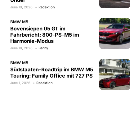
Under
June 19, 2026
Redaktion
BMW M5
Bovensiepen 05 GT im
Fahrbericht: 800-PS-M5 im
Harmonie-Modus
June 18, 2026
Benny
BMW M5
Südstaaten-Roadtrip im BMW M5
Touring: Family Office mit 727 PS
June 1, 2026
Redaktion