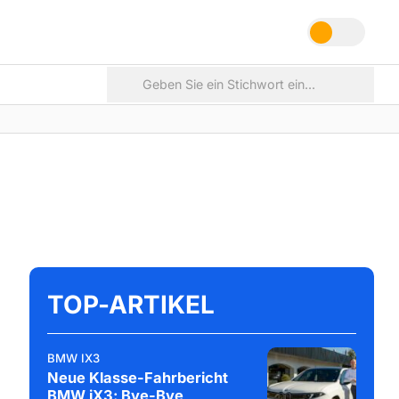
TOP-ARTIKEL
BMW IX3
Neue Klasse-Fahrbericht
BMW iX3: Bye-Bye,