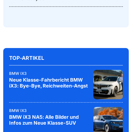
TOP-ARTIKEL
BMW IX3
Neue Klasse-Fahrbericht BMW
iX3: Bye-Bye, Reichweiten-Angst
BMW IX3
BMW iX3 NA5: Alle Bilder und
Infos zum Neue Klasse-SUV