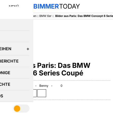
BIMMER
TODAY
MENÜ
BimmerToday
::
Baureihen
::
BMW 6er
::
Bilder aus Paris: Das BMW Concept 6 Ser
E
EIHEN
BMW 6ER
BERICHTE
Bilder aus Paris: Das BMW
Concept 6 Series Coupé
ÖNIGE
CHTE
September 30, 2010
Benny
0
Teilen auf:
OS