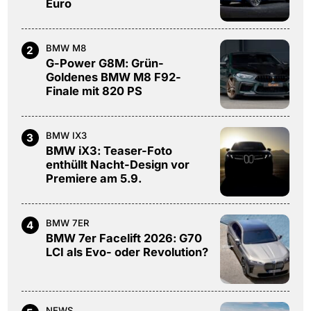
Euro
BMW M8
2
G-Power G8M: Grün-
Goldenes BMW M8 F92-
Finale mit 820 PS
BMW IX3
3
BMW iX3: Teaser-Foto
enthüllt Nacht-Design vor
Premiere am 5.9.
BMW 7ER
4
BMW 7er Facelift 2026: G70
LCI als Evo- oder Revolution?
NEWS