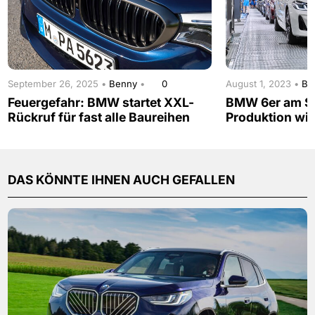
September 26, 2025 •
Benny
•
0
August 1, 2023 •
Be
Feuergefahr: BMW startet XXL-
BMW 6er am S
Rückruf für fast alle Baureihen
Produktion wird
DAS KÖNNTE IHNEN AUCH GEFALLEN