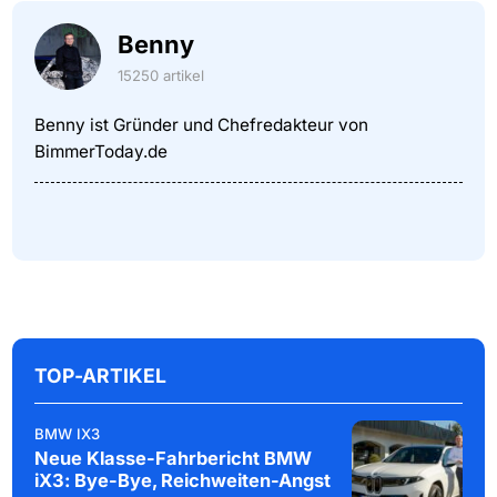
Benny
15250 artikel
Benny ist Gründer und Chefredakteur von
BimmerToday.de
TOP-ARTIKEL
BMW IX3
Neue Klasse-Fahrbericht BMW
iX3: Bye-Bye, Reichweiten-Angst