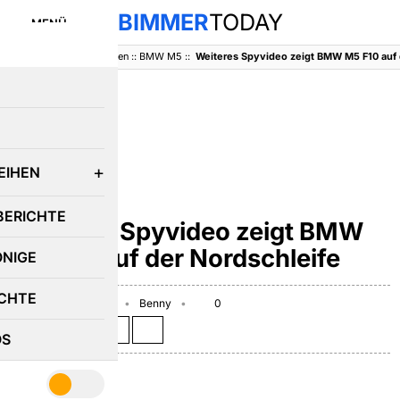
BIMMER
TODAY
MENÜ
BimmerToday
::
Baureihen
::
BMW M5
::
Weiteres Spyvideo zeigt BMW M5 F10 auf 
E
EIHEN
BMW M5
BERICHTE
Weiteres Spyvideo zeigt BMW
M5 F10 auf der Nordschleife
ÖNIGE
CHTE
September 24, 2010
Benny
0
Teilen auf:
OS