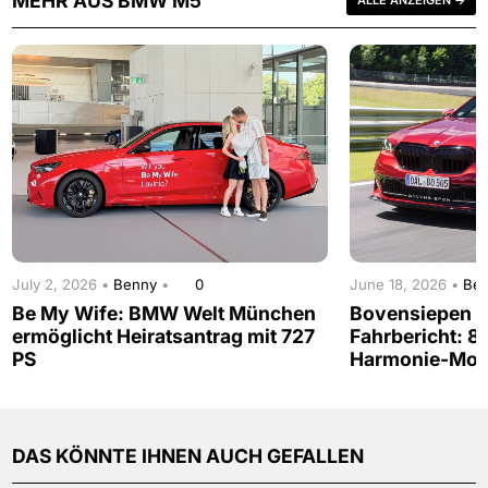
MEHR AUS BMW M5
July 2, 2026 •
Benny
•
0
June 18, 2026 •
Be
Be My Wife: BMW Welt München
Bovensiepen 0
ermöglicht Heiratsantrag mit 727
Fahrbericht: 
PS
Harmonie-Mo
DAS KÖNNTE IHNEN AUCH GEFALLEN