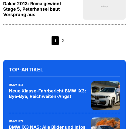
Dakar 2013: Roma gewinnt
Stage 5, Peterhansel baut
Vorsprung aus
1
2
TOP-ARTIKEL
BMW IX3
Neue Klasse-Fahrbericht BMW iX3:
Bye-Bye, Reichweiten-Angst
BMW IX3
BMW iX3 NA5: Alle Bilder und Infos