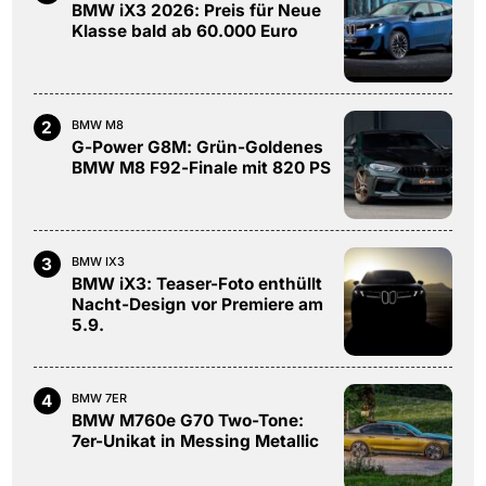
BMW iX3 2026: Preis für Neue
Klasse bald ab 60.000 Euro
2
BMW M8
G-Power G8M: Grün-Goldenes
BMW M8 F92-Finale mit 820 PS
3
BMW IX3
BMW iX3: Teaser-Foto enthüllt
Nacht-Design vor Premiere am
5.9.
4
BMW 7ER
BMW M760e G70 Two-Tone:
7er-Unikat in Messing Metallic