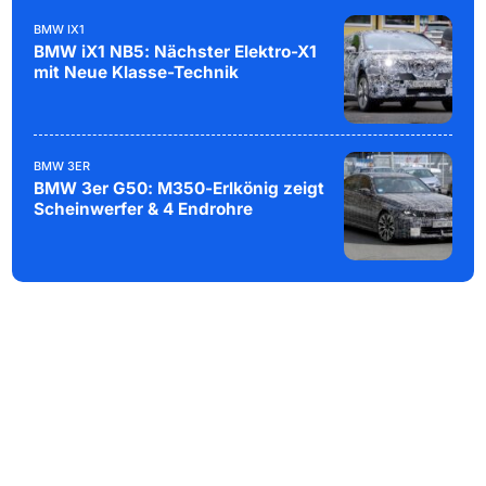
BMW IX1
BMW iX1 NB5: Nächster Elektro-X1
mit Neue Klasse-Technik
BMW 3ER
BMW 3er G50: M350-Erlkönig zeigt
Scheinwerfer & 4 Endrohre