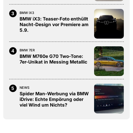
3
BMW IX3
BMW iX3: Teaser-Foto enthüllt
Nacht-Design vor Premiere am
5.9.
4
BMW 7ER
BMW M760e G70 Two-Tone:
7er-Unikat in Messing Metallic
5
NEWS
Spider Man-Werbung via BMW
iDrive: Echte Empörung oder
viel Wind um Nichts?