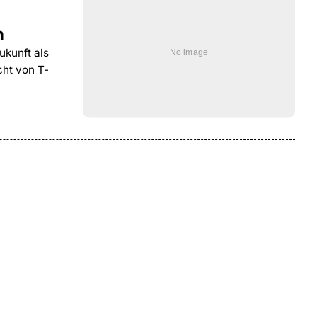
n
ukunft als
cht von T-