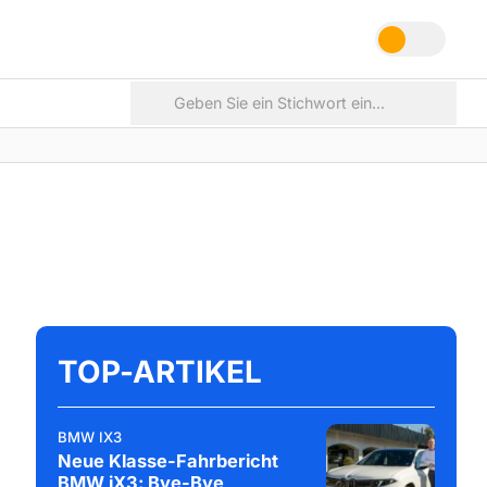
TOP-ARTIKEL
BMW IX3
Neue Klasse-Fahrbericht
BMW iX3: Bye-Bye,