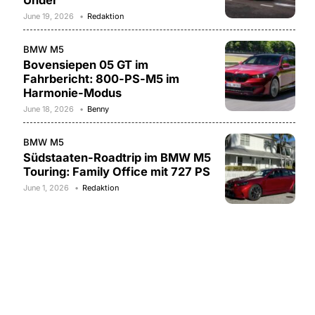
Under
June 19, 2026
Redaktion
BMW M5
Bovensiepen 05 GT im
Fahrbericht: 800-PS-M5 im
Harmonie-Modus
June 18, 2026
Benny
BMW M5
Südstaaten-Roadtrip im BMW M5
Touring: Family Office mit 727 PS
June 1, 2026
Redaktion