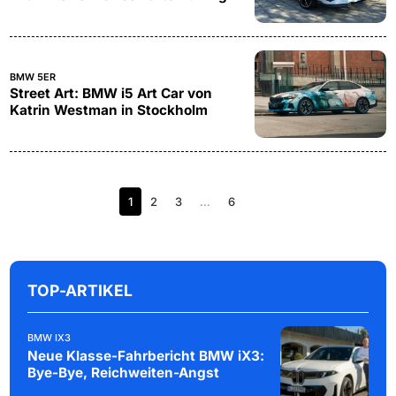
BMW 5ER
Street Art: BMW i5 Art Car von
Katrin Westman in Stockholm
1
2
3
…
6
TOP-ARTIKEL
BMW IX3
Neue Klasse-Fahrbericht BMW iX3:
Bye-Bye, Reichweiten-Angst