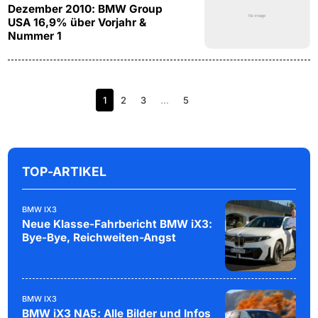
Dezember 2010: BMW Group
USA 16,9% über Vorjahr &
Nummer 1
1
2
3
…
5
TOP-ARTIKEL
BMW IX3
Neue Klasse-Fahrbericht BMW iX3:
Bye-Bye, Reichweiten-Angst
BMW IX3
BMW iX3 NA5: Alle Bilder und Infos