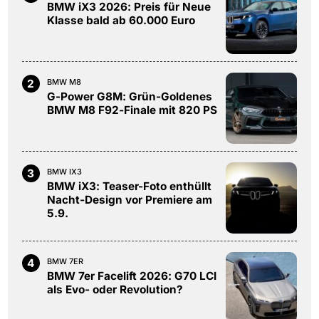
BMW iX3 2026: Preis für Neue
Klasse bald ab 60.000 Euro
2
BMW M8
G-Power G8M: Grün-Goldenes
BMW M8 F92-Finale mit 820 PS
3
BMW IX3
BMW iX3: Teaser-Foto enthüllt
Nacht-Design vor Premiere am
5.9.
4
BMW 7ER
BMW 7er Facelift 2026: G70 LCI
als Evo- oder Revolution?