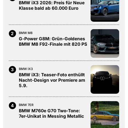
BMW iX3 2026: Preis für Neue
Klasse bald ab 60.000 Euro
2
BMW M8
G-Power G8M: Grün-Goldenes
BMW M8 F92-Finale mit 820 PS
3
BMW IX3
BMW iX3: Teaser-Foto enthüllt
Nacht-Design vor Premiere am
5.9.
4
BMW 7ER
BMW M760e G70 Two-Tone:
7er-Unikat in Messing Metallic