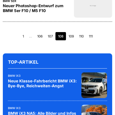
BMW 5ER
Neuer Photoshop-Entwurf zum
BMW 5er F10 / M5 F10
1
…
106
107
108
109
110
111
TOP-ARTIKEL
BMW IX3
Neue Klasse-Fahrbericht BMW iX3:
Bye-Bye, Reichweiten-Angst
BMW IX3
BMW iX3 NA5: Alle Bilder und Infos