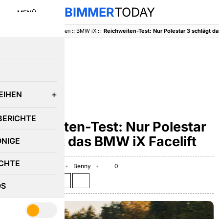
BIMMER
TODAY
MENÜ
BimmerToday
::
Baureihen
::
BMW iX
::
Reichweiten-Test: Nur Polestar 3 schlägt da
E
EIHEN
BMW IX
BERICHTE
Reichweiten-Test: Nur Polestar
3 schlägt das BMW iX Facelift
ÖNIGE
CHTE
September 4, 2025
Benny
0
Teilen auf:
OS