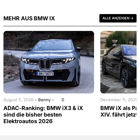
MEHR AUS BMW IX
ALLE ANZEIGEN →
August 5, 2026 •
Benny
•
0
December 11, 2025
ADAC-Ranking: BMW iX3 & iX
BMW iX als Pa
sind die bisher besten
XIV. fährt jetz
Elektroautos 2026