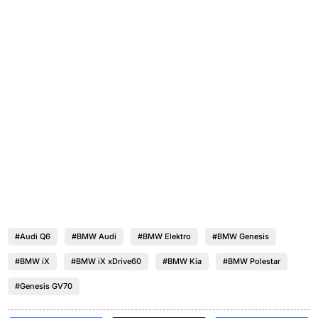
#Audi Q6
#BMW Audi
#BMW Elektro
#BMW Genesis
#BMW iX
#BMW iX xDrive60
#BMW Kia
#BMW Polestar
#Genesis GV70