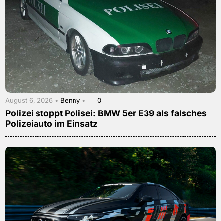
August 6, 2026 •
Benny
•
0
Polizei stoppt Polisei: BMW 5er E39 als falsches
Polizeiauto im Einsatz