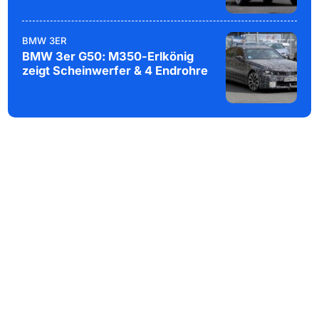
BMW 3ER
BMW 3er G50: M350-Erlkönig
zeigt Scheinwerfer & 4 Endrohre