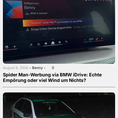
August 6, 2026 •
Benny
•
0
Spider Man-Werbung via BMW iDrive: Echte
Empörung oder viel Wind um Nichts?