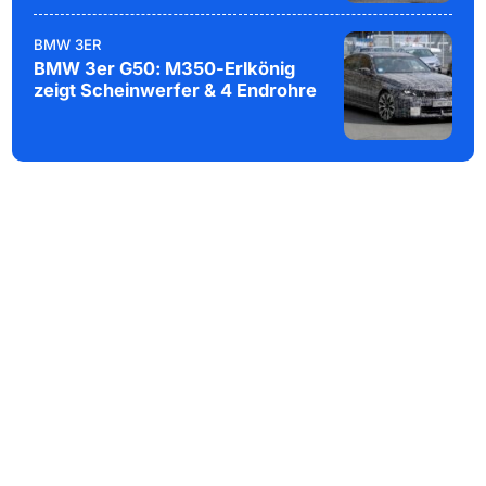
BMW 3ER
BMW 3er G50: M350-Erlkönig
zeigt Scheinwerfer & 4 Endrohre