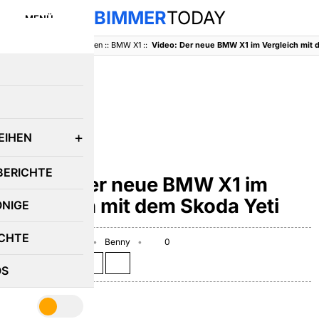
BIMMER
TODAY
MENÜ
BimmerToday
::
Baureihen
::
BMW X1
::
Video: Der neue BMW X1 im Vergleich mit 
E
EIHEN
BMW X1
BERICHTE
Video: Der neue BMW X1 im
Vergleich mit dem Skoda Yeti
ÖNIGE
CHTE
November 2, 2009
Benny
0
Teilen auf:
OS