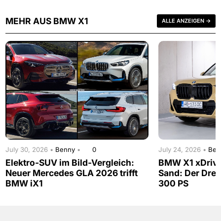
MEHR AUS BMW X1
ALLE ANZEIGEN →
July 30, 2026 •
Benny
•
0
July 24, 2026 •
Be
Elektro-SUV im Bild-Vergleich:
BMW X1 xDrive
Neuer Mercedes GLA 2026 trifft
Sand: Der Drei
BMW iX1
300 PS