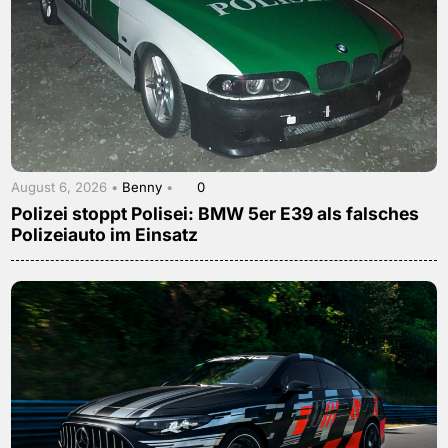
August 6, 2026 •
Benny
•
0
Polizei stoppt Polisei: BMW 5er E39 als falsches
Polizeiauto im Einsatz