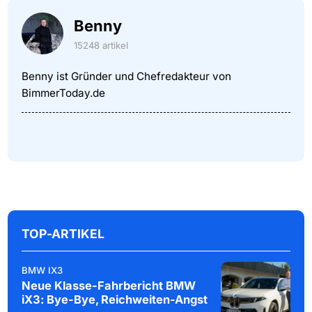
Benny
15248 artikel
Benny ist Gründer und Chefredakteur von
BimmerToday.de
TOP-ARTIKEL
BMW IX3
Neue Klasse-Fahrbericht BMW
iX3: Bye-Bye, Reichweiten-Angst