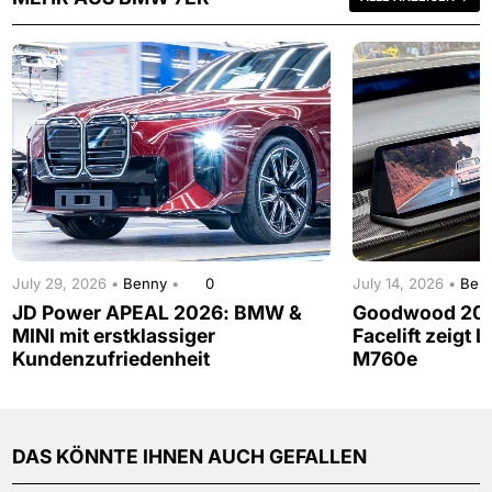
July 29, 2026 •
Benny
•
0
July 14, 2026 •
Ben
JD Power APEAL 2026: BMW &
Goodwood 202
MINI mit erstklassiger
Facelift zeigt 
Kundenzufriedenheit
M760e
DAS KÖNNTE IHNEN AUCH GEFALLEN