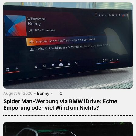
August 6, 2026 •
Benny
•
0
Spider Man-Werbung via BMW iDrive: Echte
Empörung oder viel Wind um Nichts?