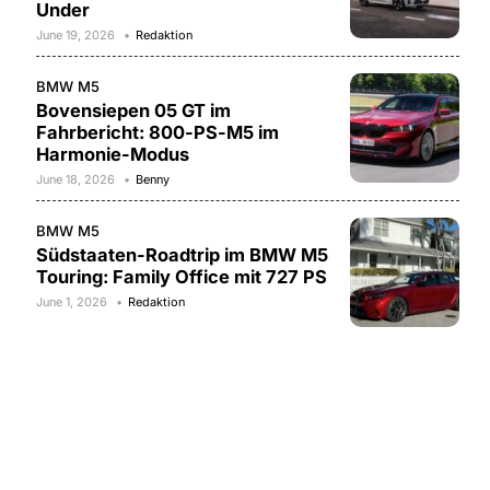
Under
June 19, 2026
Redaktion
BMW M5
Bovensiepen 05 GT im
Fahrbericht: 800-PS-M5 im
Harmonie-Modus
June 18, 2026
Benny
BMW M5
Südstaaten-Roadtrip im BMW M5
Touring: Family Office mit 727 PS
June 1, 2026
Redaktion