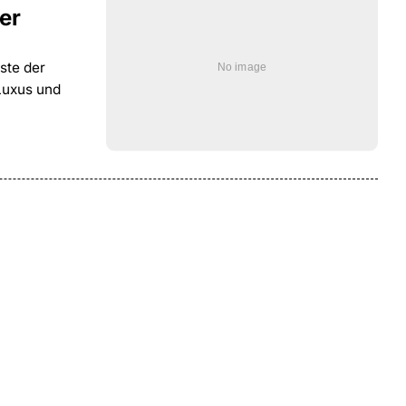
der
ste der
 Luxus und