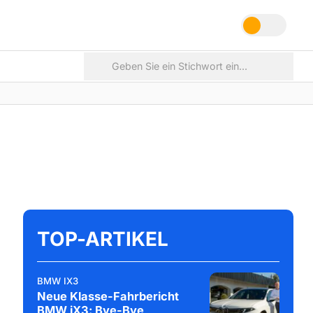
TOP-ARTIKEL
BMW IX3
Neue Klasse-Fahrbericht
BMW iX3: Bye-Bye,