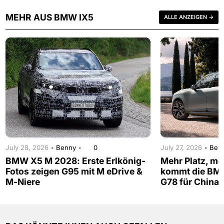
MEHR AUS BMW IX5
ALLE ANZEIGEN →
July 28, 2026 •
Benny
•
0
July 27, 2026 •
Ben
BMW X5 M 2028: Erste Erlkönig-
Mehr Platz, me
Fotos zeigen G95 mit M eDrive &
kommt die BM
M-Niere
G78 für China