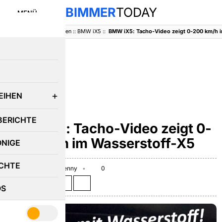
BIMMER
TODAY
MENÜ
BimmerToday
::
Baureihen
::
BMW iX5
::
BMW iX5: Tacho-Video zeigt 0-200 km/h 
E
EIHEN
BMW IX5
BERICHTE
BMW iX5: Tacho-Video zeigt 0-
200 km/h im Wasserstoff-X5
ÖNIGE
CHTE
April 23, 2024
Benny
0
Teilen auf:
OS