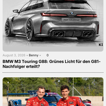
August 3, 2026 •
Benny
•
0
BMW M3 Touring G88: Grünes Licht für den G81-
Nachfolger erteilt?