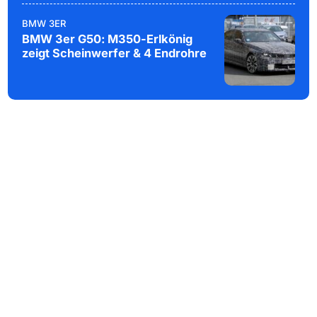
BMW 3ER
BMW 3er G50: M350-Erlkönig
zeigt Scheinwerfer & 4 Endrohre