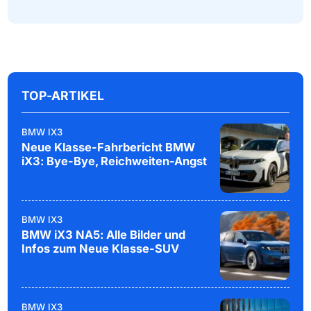
TOP-ARTIKEL
BMW IX3
Neue Klasse-Fahrbericht BMW
iX3: Bye-Bye, Reichweiten-Angst
BMW IX3
BMW iX3 NA5: Alle Bilder und
Infos zum Neue Klasse-SUV
BMW IX3