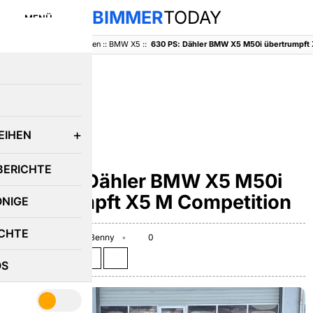
BIMMER
TODAY
MENÜ
BimmerToday
::
Baureihen
::
BMW X5
::
630 PS: Dähler BMW X5 M50i übertrumpft
E
EIHEN
BMW X5
BERICHTE
630 PS: Dähler BMW X5 M50i
übertrumpft X5 M Competition
ÖNIGE
CHTE
March 22, 2021
Benny
0
Teilen auf:
OS