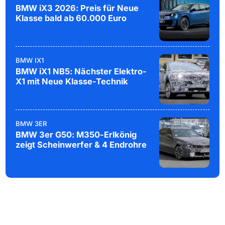
BMW iX3 2026: Preis für Neue
Klasse bald ab 60.000 Euro
BMW IX1
BMW iX1 NB5: Nächster Elektro-
X1 mit Neue Klasse-Technik
BMW 3ER
BMW 3er G50: M350-Erlkönig
zeigt Scheinwerfer & 4 Endrohre