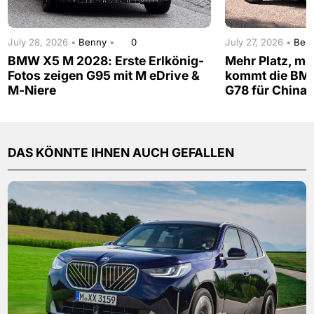
July 28, 2026 •
Benny
•
0
July 27, 2026 •
Ben
BMW X5 M 2028: Erste Erlkönig-
Mehr Platz, me
Fotos zeigen G95 mit M eDrive &
kommt die BM
M-Niere
G78 für China
DAS KÖNNTE IHNEN AUCH GEFALLEN