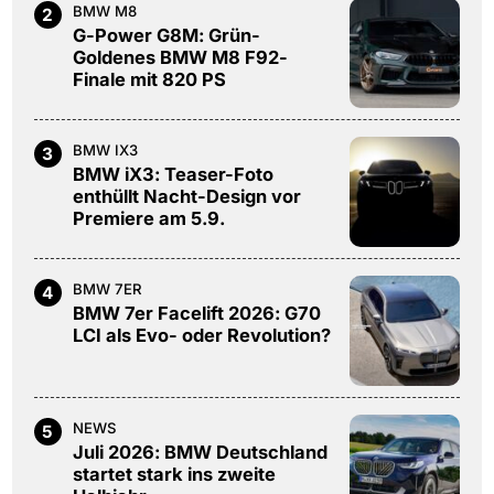
BMW M8
2
G-Power G8M: Grün-
Goldenes BMW M8 F92-
Finale mit 820 PS
BMW IX3
3
BMW iX3: Teaser-Foto
enthüllt Nacht-Design vor
Premiere am 5.9.
BMW 7ER
4
BMW 7er Facelift 2026: G70
LCI als Evo- oder Revolution?
NEWS
5
Juli 2026: BMW Deutschland
startet stark ins zweite