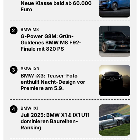
Neue Klasse bald ab 60.000
Euro
BMW M8
2
G-Power G8M: Grün-
Goldenes BMW M8 F92-
Finale mit 820 PS
BMW IX3
3
BMW iX3: Teaser-Foto
enthüllt Nacht-Design vor
Premiere am 5.9.
BMW IX1
4
Juli 2025: BMW X1 & iX1 U11
dominieren Baureihen-
Ranking