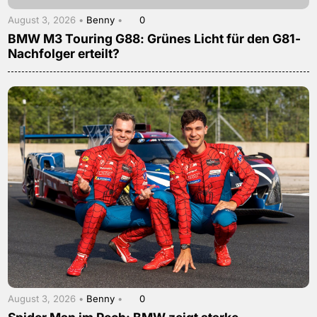
August 3, 2026 •
Benny
•
0
BMW M3 Touring G88: Grünes Licht für den G81-
Nachfolger erteilt?
August 3, 2026 •
Benny
•
0