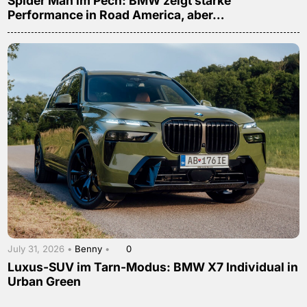
Spider Man im Pech: BMW zeigt starke
Performance in Road America, aber…
July 31, 2026 •
Benny
•
0
Luxus-SUV im Tarn-Modus: BMW X7 Individual in
Urban Green