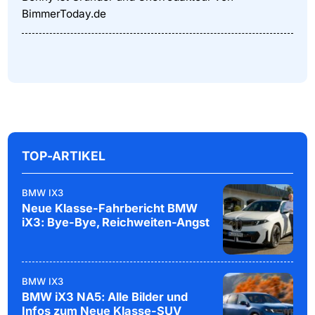
BimmerToday.de
TOP-ARTIKEL
BMW IX3
Neue Klasse-Fahrbericht BMW
iX3: Bye-Bye, Reichweiten-Angst
BMW IX3
BMW iX3 NA5: Alle Bilder und
Infos zum Neue Klasse-SUV