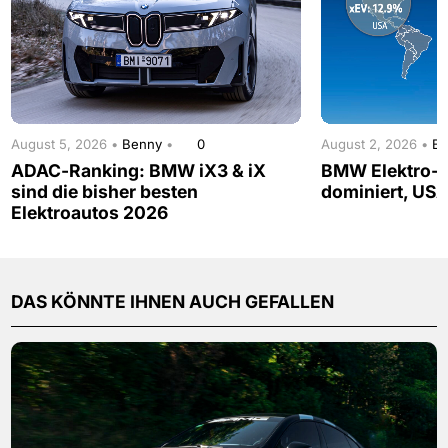
August 5, 2026 •
Benny
•
0
August 2, 2026 •
B
ADAC-Ranking: BMW iX3 & iX
BMW Elektro-A
sind die bisher besten
dominiert, USA
Elektroautos 2026
DAS KÖNNTE IHNEN AUCH GEFALLEN