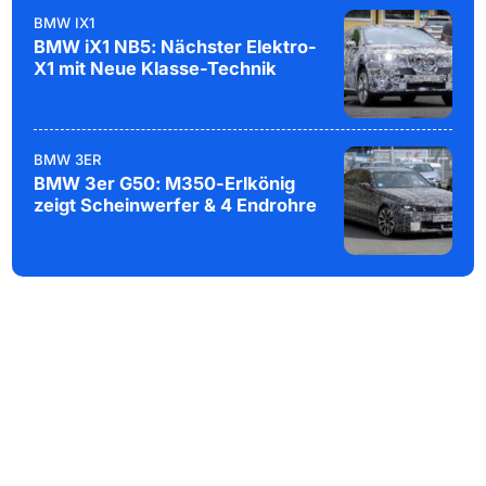
BMW IX1
BMW iX1 NB5: Nächster Elektro-
X1 mit Neue Klasse-Technik
BMW 3ER
BMW 3er G50: M350-Erlkönig
zeigt Scheinwerfer & 4 Endrohre