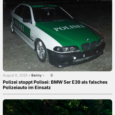
August 6, 2026 •
Benny
•
0
Polizei stoppt Polisei: BMW 5er E39 als falsches
Polizeiauto im Einsatz