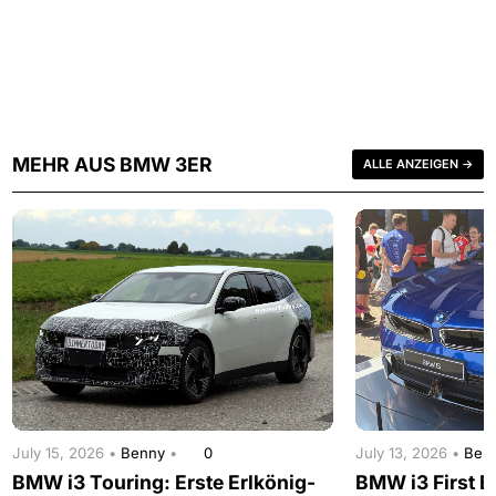
MEHR AUS BMW 3ER
ALLE ANZEIGEN →
July 15, 2026 •
Benny
•
0
July 13, 2026 •
Ben
BMW i3 Touring: Erste Erlkönig-
BMW i3 First Ed