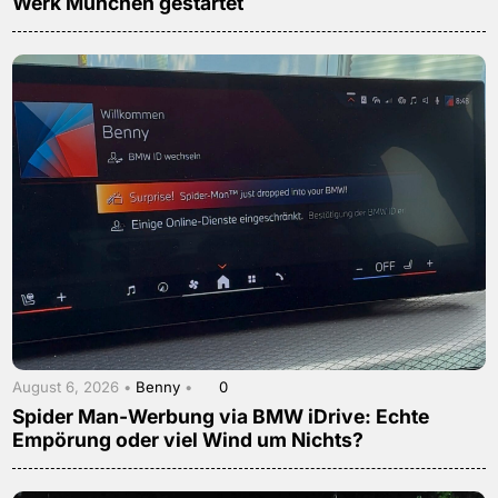
Werk München gestartet
August 6, 2026 •
Benny
•
0
Spider Man-Werbung via BMW iDrive: Echte
Empörung oder viel Wind um Nichts?