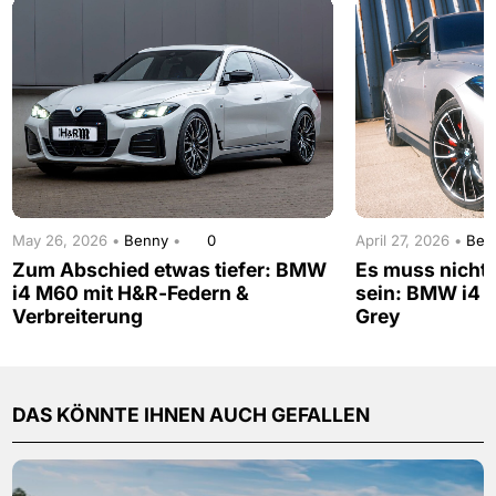
May 26, 2026 •
Benny
•
0
April 27, 2026 •
Ben
Zum Abschied etwas tiefer: BMW
Es muss nicht
i4 M60 mit H&R-Federn &
sein: BMW i4 
Verbreiterung
Grey
DAS KÖNNTE IHNEN AUCH GEFALLEN