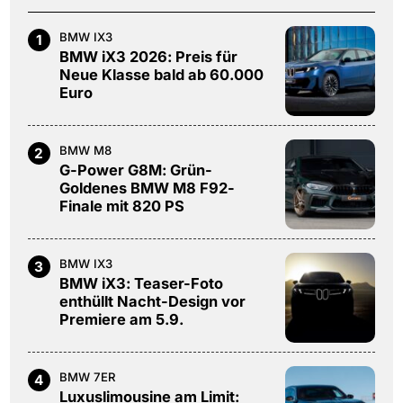
BMW IX3
1
BMW iX3 2026: Preis für
Neue Klasse bald ab 60.000
Euro
BMW M8
2
G-Power G8M: Grün-
Goldenes BMW M8 F92-
Finale mit 820 PS
BMW IX3
3
BMW iX3: Teaser-Foto
enthüllt Nacht-Design vor
Premiere am 5.9.
BMW 7ER
4
Luxuslimousine am Limit: