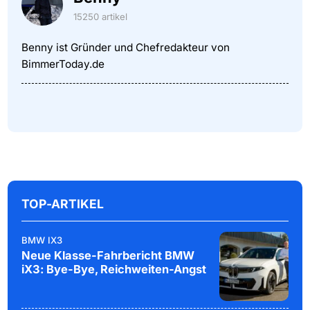
15250 artikel
Benny ist Gründer und Chefredakteur von
BimmerToday.de
TOP-ARTIKEL
BMW IX3
Neue Klasse-Fahrbericht BMW
iX3: Bye-Bye, Reichweiten-Angst