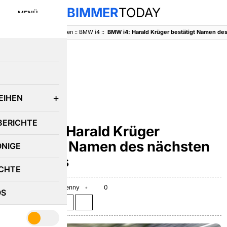
BIMMER
TODAY
MENÜ
BimmerToday
::
Baureihen
::
BMW i4
::
E
EIHEN
BMW I4
BERICHTE
BMW i4: Harald Krüger
bestätigt Namen des nächsten
ÖNIGE
i-Modells
CHTE
March 6, 2018
Benny
0
OS
Teilen auf: