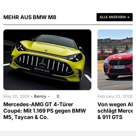
MEHR AUS BMW M8
ALLE ANZEIGEN →
May 20, 2026 •
Benny
•
0
February 23, 2026 
Mercedes-AMG GT 4-Türer
Von wegen Al
Coupé: Mit 1.169 PS gegen BMW
schlägt Merce
M5, Taycan & Co.
& 911 GTS