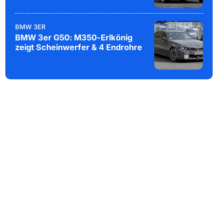
BMW 3ER
BMW 3er G50: M350-Erlkönig
zeigt Scheinwerfer & 4 Endrohre