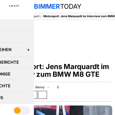
BIMMER
TODAY
MENÜ
BimmerToday
::
Motorsport
::
Motorsport: Jens Marquardt im Interview zum BM
E
EIHEN
BMW M8
BERICHTE
Motorsport: Jens Marquardt im
Interview zum BMW M8 GTE
ÖNIGE
CHTE
January 25, 2018
Benny
0
Teilen auf:
OS