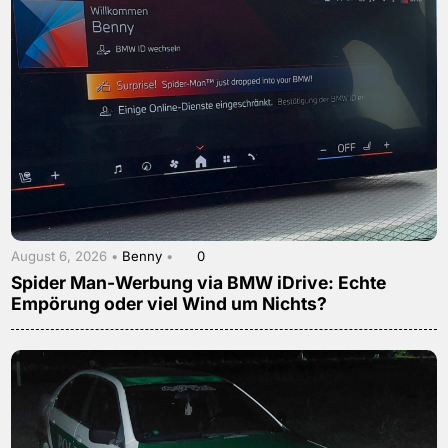
August 6, 2026 •
Benny
•
0
Spider Man-Werbung via BMW iDrive: Echte
Empörung oder viel Wind um Nichts?