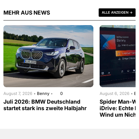
MEHR AUS NEWS
ALLE ANZEIGEN →
August 7, 2026 •
Benny
•
0
August 6, 2026 •
B
Juli 2026: BMW Deutschland
Spider Man-W
startet stark ins zweite Halbjahr
iDrive: Echte 
Wind um Nicht