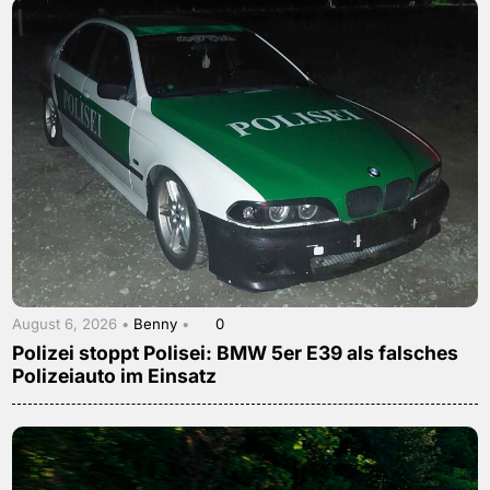
August 6, 2026 •
Benny
•
0
Polizei stoppt Polisei: BMW 5er E39 als falsches
Polizeiauto im Einsatz