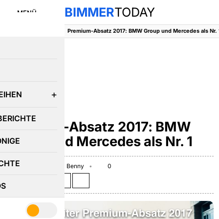
BIMMER
TODAY
MENÜ
BimmerToday
::
News
::
Premium-Absatz 2017: BMW Group und Mercedes als Nr. 
E
EIHEN
NEWS
BERICHTE
Premium-Absatz 2017: BMW
Group und Mercedes als Nr. 1
ÖNIGE
CHTE
January 15, 2018
Benny
0
Teilen auf:
OS