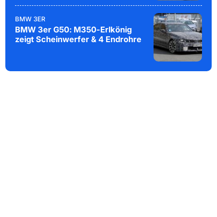
BMW 3ER
BMW 3er G50: M350-Erlkönig
zeigt Scheinwerfer & 4 Endrohre