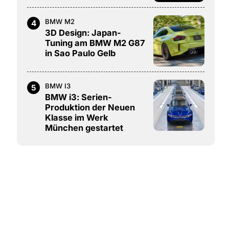
BMW M2
4
3D Design: Japan-
Tuning am BMW M2 G87
in Sao Paulo Gelb
BMW I3
5
BMW i3: Serien-
Produktion der Neuen
Klasse im Werk
München gestartet