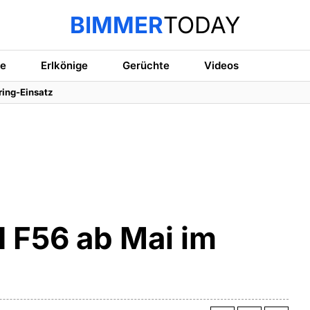
BIMMER
TODAY
te
Erlkönige
Gerüchte
Videos
ring-Einsatz
 F56 ab Mai im