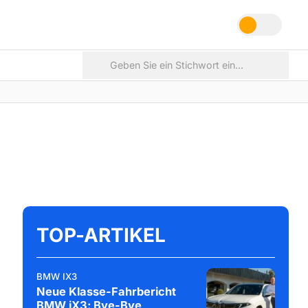
TOP-ARTIKEL
BMW IX3
Neue Klasse-Fahrbericht
BMW iX3: Bye-Bye,