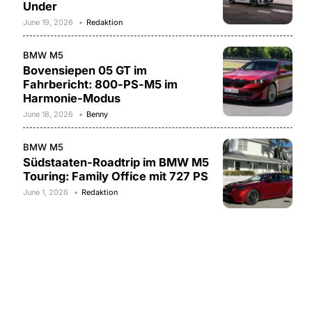
Under
June 19, 2026
Redaktion
BMW M5
Bovensiepen 05 GT im
Fahrbericht: 800-PS-M5 im
Harmonie-Modus
June 18, 2026
Benny
BMW M5
Südstaaten-Roadtrip im BMW M5
Touring: Family Office mit 727 PS
June 1, 2026
Redaktion