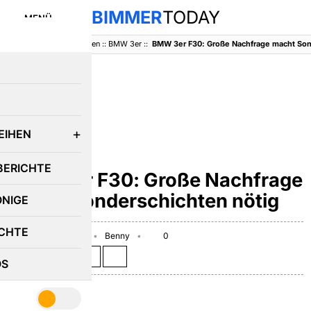
BIMMER
TODAY
MENÜ
BimmerToday
::
Baureihen
::
BMW 3er
::
BMW 3er F30: Große Nachfrage macht Son
E
EIHEN
BMW 3ER
BERICHTE
BMW 3er F30: Große Nachfrage
macht Sonderschichten nötig
ÖNIGE
CHTE
November 26, 2012
Benny
0
Teilen auf:
OS