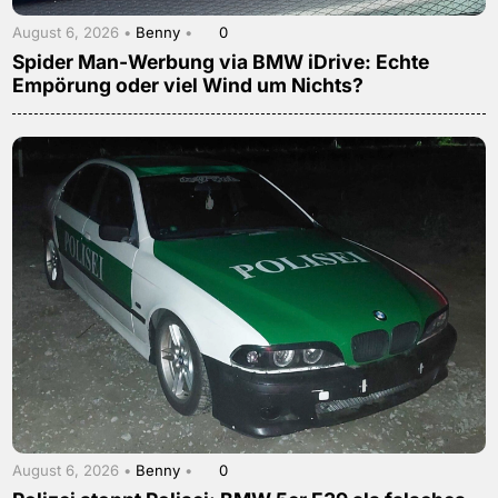
August 6, 2026 •
Benny
•
0
Spider Man-Werbung via BMW iDrive: Echte
Empörung oder viel Wind um Nichts?
August 6, 2026 •
Benny
•
0