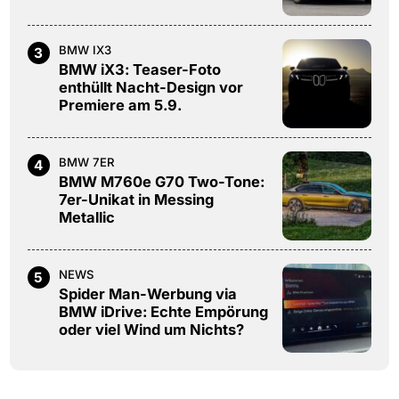
BMW IX3
3
BMW iX3: Teaser-Foto
enthüllt Nacht-Design vor
Premiere am 5.9.
BMW 7ER
4
BMW M760e G70 Two-Tone:
7er-Unikat in Messing
Metallic
NEWS
5
Spider Man-Werbung via
BMW iDrive: Echte Empörung
oder viel Wind um Nichts?