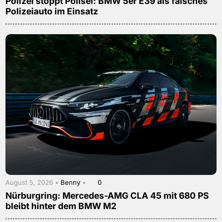
Polizei stoppt Polisei: BMW 5er E39 als falsches
Polizeiauto im Einsatz
August 5, 2026 •
Benny
•
0
Nürburgring: Mercedes-AMG CLA 45 mit 680 PS
bleibt hinter dem BMW M2