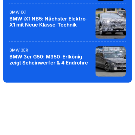
BMW IX1
BMW iX1 NB5: Nächster Elektro-
X1 mit Neue Klasse-Technik
BMW 3ER
BMW 3er G50: M350-Erlkönig
zeigt Scheinwerfer & 4 Endrohre